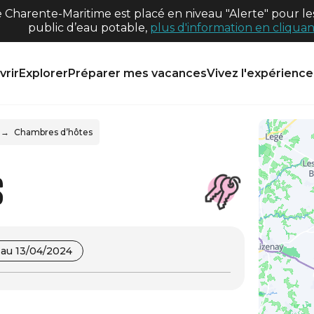
harente-Maritime est placé en niveau "Alerte" pour les
public d’eau potable,
plus d'information en cliquant
rir
Explorer
Préparer mes vacances
Vivez l'expérience 
Chambres d’hôtes
s
au 13/04/2024