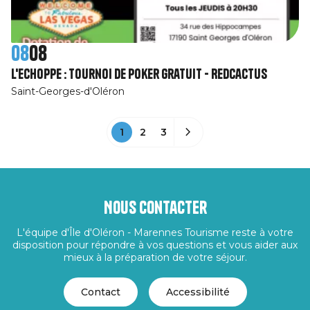
08
08
L'Echoppe : Tournoi de poker gratuit - RedCactus
Saint-Georges-d'Oléron
1
2
3
Nous contacter
L'équipe d'Île d'Oléron - Marennes Tourisme reste à votre
disposition pour répondre à vos questions et vous aider aux
mieux à la préparation de votre séjour.
Contact
Accessibilité