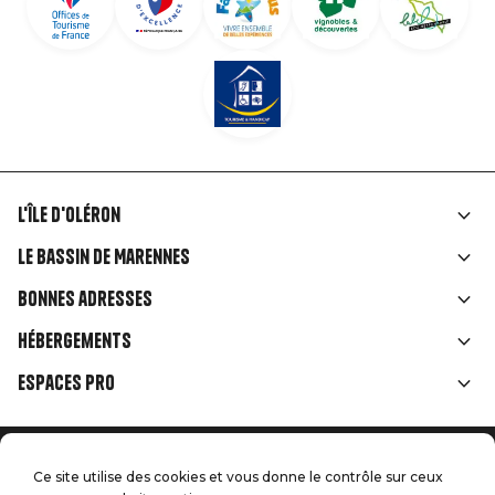
L'île d'Oléron
Liens
Le Bassin de Marennes
rubriques
Bonnes adresses
Hébergements
Espaces Pro
Accueil
Menu
Ce site utilise des cookies et vous donne le contrôle sur ceux
Mentions légales