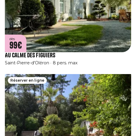
dès
99€
Au Calme des Figuiers
Saint-Pierre-d'Oléron
8 pers. max
Réserver en ligne