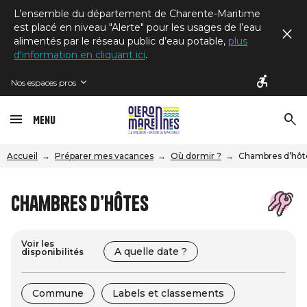
L’ensemble du département de Charente-Maritime
est placé en niveau "Alerte" pour les usages de l’eau
alimentés par le réseau public d’eau potable,
plus
d'information en cliquant ici
.
Nos espaces pros
Menu
Accueil
Préparer mes vacances
Où dormir ?
Chambres d’hôt
Chambres d’hôtes
Voir les
A quelle date ?
disponibilités
Commune
Labels et classements