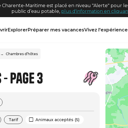
harente-Maritime est placé en niveau "Alerte" pour les
public d’eau potable,
plus d'information en cliquant
rir
Explorer
Préparer mes vacances
Vivez l'expérience 
Chambres d’hôtes
- Page 3
Tarif
Animaux acceptés (5)