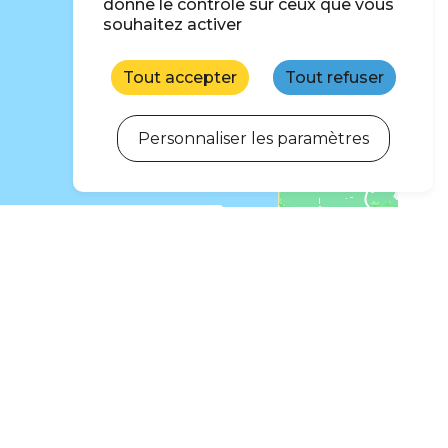
donne le contrôle sur ceux que vous
souhaitez activer
Tout accepter
Tout refuser
Personnaliser les paramètres
ercher quand je déplace la carte
scription à la newsletter
newsletter d'île d'Oléron Marennes Tourisme pour être
emière des actualités, bons plans et offres spéciales.