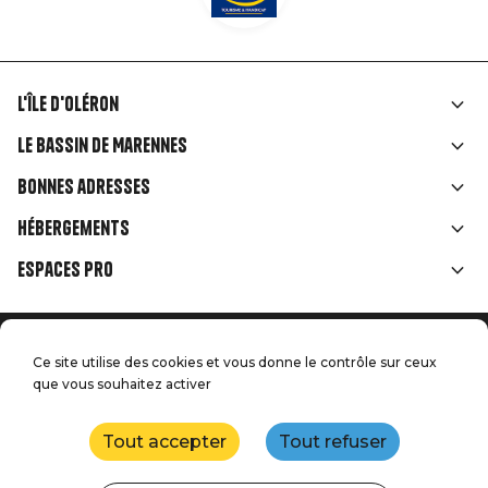
L'île d'Oléron
Liens
Le Bassin de Marennes
rubriques
Bonnes adresses
Hébergements
Espaces Pro
Accueil
Menu
Ce site utilise des cookies et vous donne le contrôle sur ceux
Mentions légales
Presse
que vous souhaitez activer
Pied
Handitourisme
Nos engagements qualité
Nous contacter
de
Tout accepter
Tout refuser
Plan du site
Réalisation : StudioJuillet