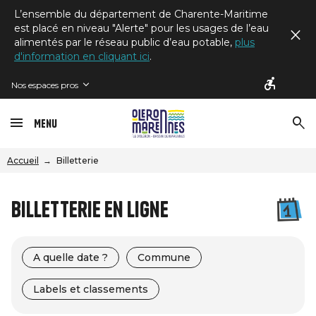
L’ensemble du département de Charente-Maritime
est placé en niveau "Alerte" pour les usages de l’eau
alimentés par le réseau public d’eau potable,
plus
d'information en cliquant ici
.
Nos espaces pros
Menu
Accueil
Billetterie
Billetterie en ligne
A quelle date ?
Commune
Labels et classements