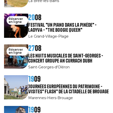
La Brée-les-Bains
20
08
Réserver
en ligne
Festival "Un piano dans la pinède" -
LADYVA - "THE BOOGIE QUEEN"
Le Grand-Village-Plage
27
08
Réserver
en ligne
Les nuits musicales de Saint-Georges -
Concert groupe An Currach Dubh
Saint-Georges-d'Oléron
19
09
Journées Européennes du Patrimoine -
Visites" Flash" de la citadelle de Brouage
Marennes-Hiers-Brouage
19
09