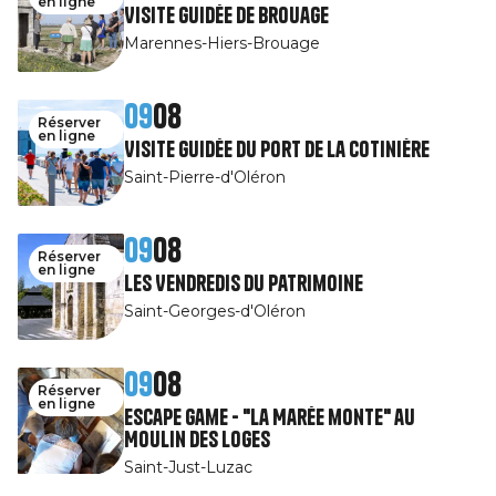
en ligne
Visite guidée de Brouage
Marennes-Hiers-Brouage
09
08
Réserver
en ligne
Visite guidée du port de la Cotinière
Saint-Pierre-d'Oléron
09
08
Réserver
en ligne
Les Vendredis du patrimoine
Saint-Georges-d'Oléron
09
08
Réserver
en ligne
Escape Game - "La Marée monte" au
Moulin des Loges
Saint-Just-Luzac