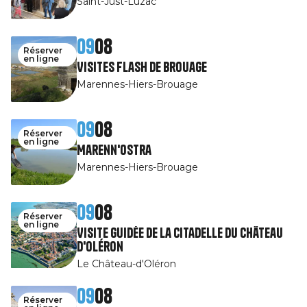
Saint-Just-Luzac
09
08
Réserver
en ligne
Visites Flash de Brouage
Marennes-Hiers-Brouage
09
08
Réserver
en ligne
Marenn'Ostra
Marennes-Hiers-Brouage
09
08
Réserver
en ligne
Visite guidée de la Citadelle du Château
d'Oléron
Le Château-d'Oléron
09
08
Réserver