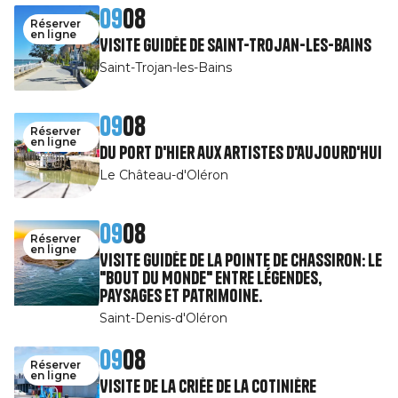
09
08
Réserver
en ligne
Visite guidée de Saint-Trojan-les-Bains
Saint-Trojan-les-Bains
09
08
Réserver
en ligne
Du port d'hier aux artistes d'aujourd'hui
Le Château-d'Oléron
09
08
Réserver
en ligne
Visite guidée de la pointe de Chassiron: le
"Bout du Monde" entre légendes,
paysages et patrimoine.
Saint-Denis-d'Oléron
09
08
Réserver
en ligne
Visite de la Criée de la Cotinière