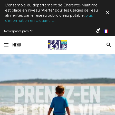
L’ensemble du département de Charente-Maritime
est placé en niveau "Alerte" pour les usages de l’eau
alimentés par le réseau public d’eau potable,
plus
d'information en cliquant ici
.
Nos espaces pros
fr
Menu
Image