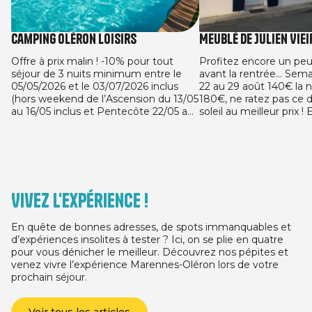
Camping Oléron Loisirs
Meublé de Julien Viei
Offre à prix malin ! -10% pour tout
Profitez encore un pe
séjour de 3 nuits minimum entre le
avant la rentrée... Sem
05/05/2026 et le 03/07/2026 inclus
22 au 29 août 140€ la n
(hors weekend de l’Ascension du 13/05
180€, ne ratez pas ce 
au 16/05 inclus et Pentecôte 22/05 au
soleil au meilleur prix !
24/05 inclus) et entre le 29/08/2026 et
avec l'offre de la rentré
le 13/09/2026 sur l’ensemble des
dès 4 nuits réservées 
locatifs. Offre valable pour toute
réservation ferme effectuée entre le
05/05/2026 et le 03/07/2026 pour tout
séjour de 3 nuits minimum, selon date
Vivez l'expérience !
de séjour, entre le 05/05/2026 et le
13/09/2026.
En quête de bonnes adresses, de spots immanquables et
d’expériences insolites à tester ? Ici, on se plie en quatre
pour vous dénicher le meilleur. Découvrez nos pépites et
venez vivre l’expérience Marennes-Oléron lors de votre
prochain séjour.