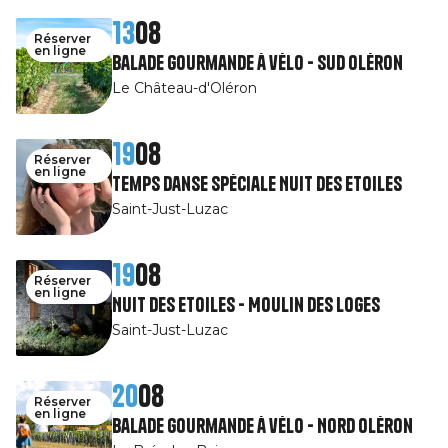
13
08
Réserver
en ligne
Balade gourmande à vélo - Sud Oléron
Le Château-d'Oléron
19
08
Réserver
en ligne
Temps Danse spéciale Nuit des Etoiles
Saint-Just-Luzac
19
08
Réserver
en ligne
Nuit des Etoiles - Moulin des Loges
Saint-Just-Luzac
20
08
Réserver
en ligne
Balade gourmande à vélo - Nord Oléron