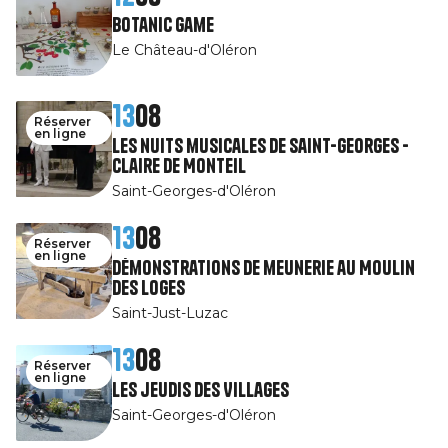
Botanic game
Le Château-d'Oléron
13
08
Réserver
en ligne
Les nuits musicales de Saint-Georges -
Claire de Monteil
Saint-Georges-d'Oléron
13
08
Réserver
en ligne
Démonstrations de meunerie au Moulin
des Loges
Saint-Just-Luzac
13
08
Réserver
en ligne
Les jeudis des Villages
Saint-Georges-d'Oléron