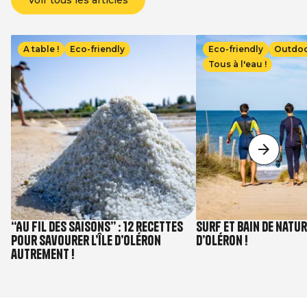
Voir tous les articles
Image
Image
A table !
Eco-friendly
Eco-friendly
Outdo
Tous à l'eau !
“Au fil des saisons” : 12 recettes
Surf et bain de nature
pour savourer l’île d’Oléron
d’Oléron !
autrement !