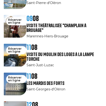
Saint-Pierre-d'Oléron
09
08
Réserver
en ligne
Visite théâtralisée "Champlain à
Brouage"
Marennes-Hiers-Brouage
11
08
Réserver
en ligne
Visite du Moulin des Loges à la Lampe
Torche
Saint-Just-Luzac
11
08
Réserver
en ligne
Les Mardis des Forts
Saint-Georges-d'Oléron
12
08