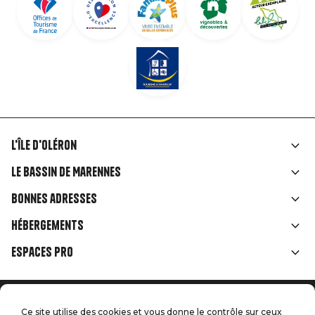
L'île d'Oléron
Liens
Le Bassin de Marennes
rubriques
Bonnes adresses
Hébergements
Espaces Pro
Accueil
Menu
Ce site utilise des cookies et vous donne le contrôle sur ceux