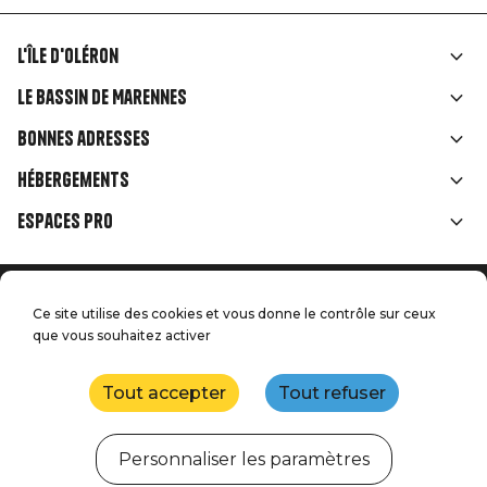
L'île d'Oléron
Liens
Le Bassin de Marennes
rubriques
Bonnes adresses
Hébergements
Espaces Pro
Accueil
Menu
Ce site utilise des cookies et vous donne le contrôle sur ceux
Mentions légales
Presse
que vous souhaitez activer
Pied
Handitourisme
Nos engagements qualité
Nous contacter
de
Tout accepter
Tout refuser
Plan du site
Réalisation : StudioJuillet
page
Personnaliser les paramètres