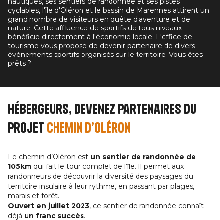
nautiques, ses sentiers de randonnée et ses pistes
cyclables, l'île d'Oléron et le bassin de Marennes attirent un
grand nombre de visiteurs en quête d'aventure et de
nature. Cette affluence de sportifs de tous niveaux
bénéficie directement à l'économie locale. L'office de
tourisme vous propose de devenir partenaire de divers
événements sportifs organisés sur le territoire. Vous êtes
prêts ?
Hébergeurs, devenez partenaires du
projet
chemin d’Oléron
Le chemin d’Oléron est
un sentier de randonnée de
105km
qui fait le tour complet de l’île. Il permet aux
randonneurs de découvrir la diversité des paysages du
territoire insulaire à leur rythme, en passant par plages,
marais et forêt.
Ouvert en juillet 2023
, ce sentier de randonnée connaît
déjà
un franc succès
.