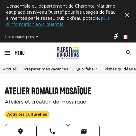
L’ensemble du département de Charente-Maritime
est placé en niveau "Alerte" pour les usages de l’eau
alimentés par le réseau public d’eau potable,
plus
d'information en cliquant ici
.
Nos espaces pros
fr
Menu
Accueil
Préparer mes vacances
Quoi faire ?
Visites guidées e
Atelier Romalia Mosaïque
Ateliers et création de mosaïque
Activités culturelles