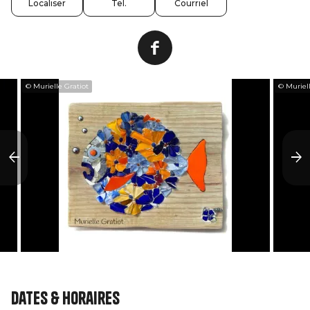
Localiser
Tel.
Courriel
© Murielle Gratiot
© Muriell
Dates & horaires