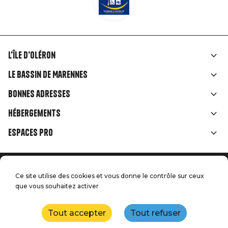
L'île d'Oléron
Liens
Le Bassin de Marennes
rubriques
Bonnes adresses
Hébergements
Espaces Pro
Accueil
Menu
Ce site utilise des cookies et vous donne le contrôle sur ceux
Mentions légales
Presse
que vous souhaitez activer
Pied
Handitourisme
Nos engagements qualité
Nous contacter
de
Tout accepter
Tout refuser
Plan du site
Réalisation : StudioJuillet