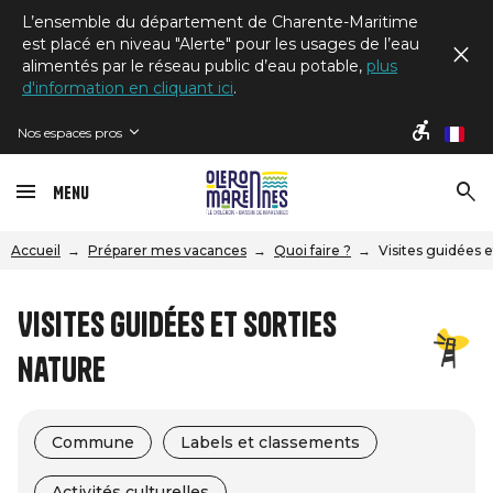
L’ensemble du département de Charente-Maritime
est placé en niveau "Alerte" pour les usages de l’eau
alimentés par le réseau public d’eau potable,
plus
d'information en cliquant ici
.
Nos espaces pros
fr
Menu
Accueil
Préparer mes vacances
Quoi faire ?
Visites guidées e
Visites guidées et sorties
nature
Commune
Labels et classements
Activités culturelles