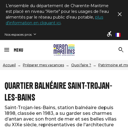
L’ensemble du département de Charente-Maritime
est placé en niveau "Alerte" pour les usages de l’eau
alimentés par le réseau public d’eau potable,
plus
d'information en cliquant ici
.
Nos espaces pros
fr
Menu
Accueil
Préparer mes vacances
Quoi faire ?
Patrimoine et m
Quartier balnéaire Saint-Trojan-
les-Bains
Saint-Trojan-les-Bains, station balnéaire depuis
1898, classée en 1983, a su garder ses charmes
d’antan avec son front de mer et ses belles villas
du XIXe siècle, représentatives de l'architecture