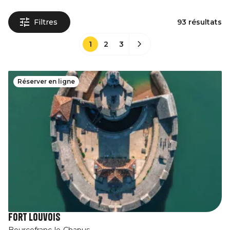
Filtres
93 résultats
1
2
3
Réserver en ligne
Fort Louvois
Bourcefranc-le-Chapus