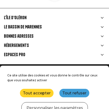
L'île d'Oléron
Liens
Le Bassin de Marennes
rubriques
Bonnes adresses
Hébergements
Espaces Pro
Accueil
Menu
Ce site utilise des cookies et vous donne le contrôle sur ceux
Mentions légales
Presse
que vous souhaitez activer
Pied
Handitourisme
Nos engagements qualité
Nous contacter
de
Tout accepter
Tout refuser
Plan du site
Réalisation : StudioJuillet
page
Personnaliser les paramètres