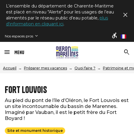
L’ensemble du département de Charente-Maritime
est placé en niveau "Alerte" pour les usages de l’eau
alimentés par le réseau public d’eau potable,
plus
d'information en cliquant ici
.
Nos espaces pros
fr
Menu
Accueil
Préparer mes vacances
Quoi faire ?
Patrimoine et m
Fort Louvois
Au pied du pont de l’île d’Oléron, le Fort Louvois est
un site incontournable du bassin de Marennes.
Imaginé par Vauban, il est le petit frère du Fort
Boyard !
Site et monument historique