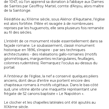
de 1047, où l’on apprend sa donation à l'abbaye aux Dames
de Saintes par Geoffroy Martel, comte d'Anjou, alors maître
de la Saintonge.
Réédifiée au XIIème siècle, sous Aliénor d’Aquitaine, l’église
est alors fortifiée. Pillée et ravagée à de nombreuses
reprises par les huguenots, elle sera plusieurs fois remaniée
au fil des siècles.
L’intérêt de ce monument réside essentiellement dans sa
façade romane. Le soubassement, classé monument
historique en 1896, s'inspire - par ses techniques
architecturales - des réalisations gallo-romaines (motifs
géométriques, marguerites rectangulaires, feuillages,
colonnes rudentées). Remarquez l’oculus au-dessus du
portail.
A l’intérieur de l’église, la nef a conservé quelques piliers
anciens, dont deux d’entre eux portent encore des
chapiteaux romans à motifs végétaux. Dans le bas-côté
sud, une vitrine abrite une maquette représentant une
frégate de 52 canons baptisée « Le Napoléon ».
Le clocher et les chapelles latérales ont été ajoutés au
XIXème siècle.