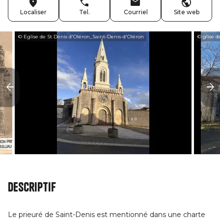
Localiser
Tel.
Courriel
Site web
© Eglise de St Denis d'Oléron_Saint-Denis-d'Oléron
© glise d
Descriptif
Le prieuré de Saint-Denis est mentionné dans une charte