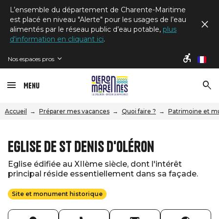
L’ensemble du département de Charente-Maritime
est placé en niveau "Alerte" pour les usages de l’eau
alimentés par le réseau public d’eau potable,
plus
d'information en cliquant ici
.
Nos espaces pros
fr
Menu
Accueil
Préparer mes vacances
Quoi faire ?
Patrimoine et m
Eglise de St Denis d'Oléron
Eglise édifiée au XIIème siècle, dont l'intérêt
principal réside essentiellement dans sa façade.
Site et monument historique