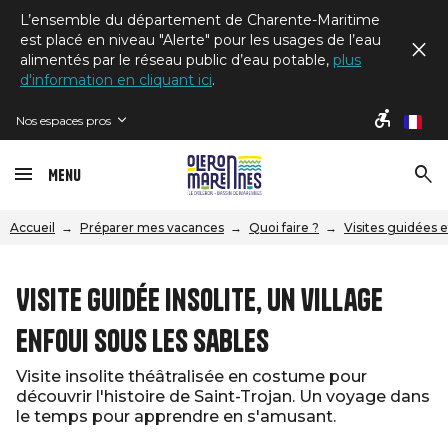
L’ensemble du département de Charente-Maritime
est placé en niveau "Alerte" pour les usages de l’eau
alimentés par le réseau public d’eau potable,
plus
d'information en cliquant ici
.
Nos espaces pros
fr
Menu
Accueil
Préparer mes vacances
Quoi faire ?
Visites guidées e
Visite guidée insolite, un village
enfoui sous les sables
Visite insolite théâtralisée en costume pour
découvrir l'histoire de Saint-Trojan. Un voyage dans
le temps pour apprendre en s'amusant.