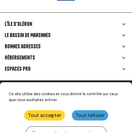
L'île d'Oléron
Liens
Le Bassin de Marennes
rubriques
Bonnes adresses
Hébergements
Espaces Pro
Accueil
Menu
Ce site utilise des cookies et vous donne le contrôle sur ceux
Mentions légales
Presse
que vous souhaitez activer
Pied
Handitourisme
Nos engagements qualité
Nous contacter
de
Tout accepter
Tout refuser
Plan du site
Réalisation : StudioJuillet
page