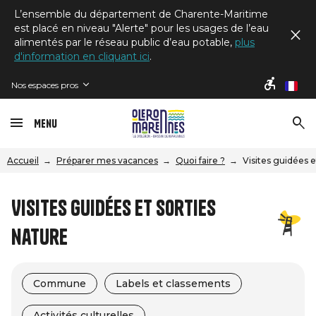
L’ensemble du département de Charente-Maritime
est placé en niveau "Alerte" pour les usages de l’eau
alimentés par le réseau public d’eau potable,
plus
d'information en cliquant ici
.
Nos espaces pros
fr
Menu
Accueil
Préparer mes vacances
Quoi faire ?
Visites guidées e
Visites guidées et sorties
nature
Commune
Labels et classements
Activités culturelles