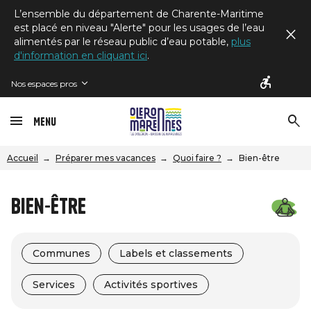
L’ensemble du département de Charente-Maritime
est placé en niveau "Alerte" pour les usages de l’eau
alimentés par le réseau public d’eau potable,
plus
d'information en cliquant ici
.
Nos espaces pros
Menu
Accueil
Préparer mes vacances
Quoi faire ?
Bien-être
Bien-être
Communes
Labels et classements
Services
Activités sportives