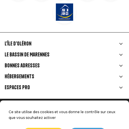
L'île d'Oléron
Liens
Le Bassin de Marennes
rubriques
Bonnes adresses
Hébergements
Espaces Pro
Accueil
Menu
Ce site utilise des cookies et vous donne le contrôle sur ceux
Mentions légales
Presse
que vous souhaitez activer
Pied
Handitourisme
Nos engagements qualité