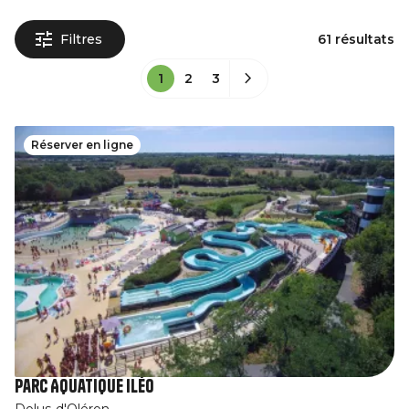
Filtres
61 résultats
1
2
3
Réserver en ligne
Parc Aquatique Iléo
Dolus-d'Oléron