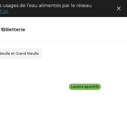
 usages de l’eau alimentés par le réseau
 ici
.
!
Billetterie
Nieulle et Grand Nieulle
Loisirs sportifs