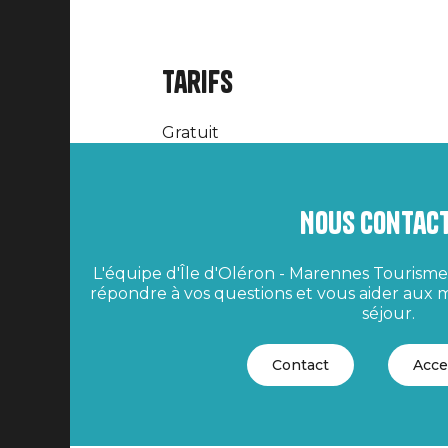
Tarifs
Gratuit
Nous contac
L'équipe d'Île d'Oléron - Marennes Tourisme 
répondre à vos questions et vous aider aux m
séjour.
Contact
Acce