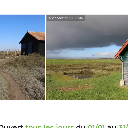
© c.chartier OTIOMN
Ouvert
tous les jours
du
01/01
au
31