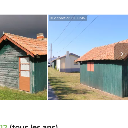
© c.chartier OTIOMN
/12
(tous les ans)