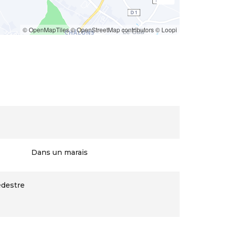
© OpenMapTiles
© OpenStreetMap contributors
© Loopi
Dans un marais
édestre