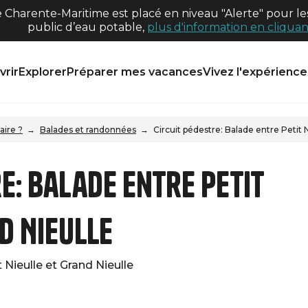
harente-Maritime est placé en niveau "Alerte" pour les
public d’eau potable,
plus d'information en cliquant
rir
Explorer
Préparer mes vacances
Vivez l'expérience 
aire ?
Balades et randonnées
Circuit pédestre: Balade entre Petit 
e: Balade entre Petit
d Nieulle
t Nieulle et Grand Nieulle