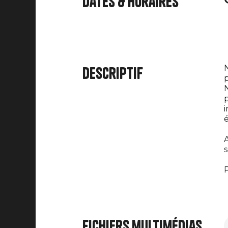
Dates & horaires
N
Descriptif
p
N
p
i
é
A
s
P
Fichiers multimédias