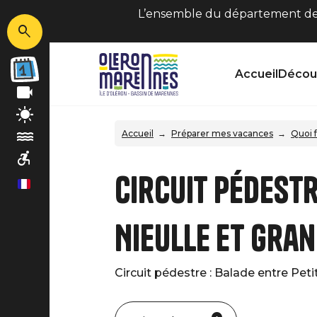
L’ensemble du département de C
Accueil
Découv
Accueil
Préparer mes vacances
Quoi f
Circuit pédestr
fr
Nieulle et Gran
Circuit pédestre : Balade entre Peti