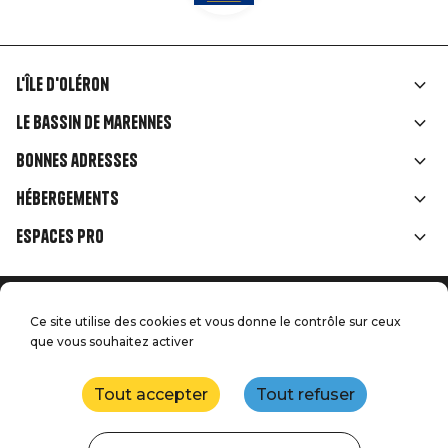
L'île d'Oléron
Liens
Le Bassin de Marennes
rubriques
Bonnes adresses
Hébergements
Espaces Pro
Accueil
Menu
Ce site utilise des cookies et vous donne le contrôle sur ceux
Mentions légales
Presse
que vous souhaitez activer
Pied
Handitourisme
Nos engagements qualité
Nous contacter
de
Tout accepter
Tout refuser
Plan du site
Réalisation : StudioJuillet
page