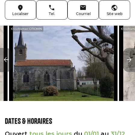
Localiser
Tel.
Courriel
Site web
© c.chartier OTIOMN
© c.char
Dates & horaires
Ouvert
tous les jours
du
01/01
au
31/12