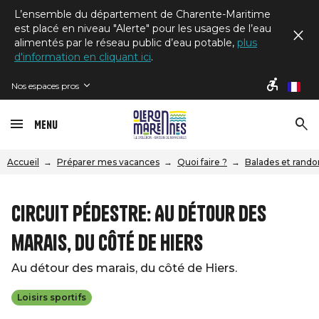
L’ensemble du département de Charente-Maritime
est placé en niveau "Alerte" pour les usages de l’eau
alimentés par le réseau public d’eau potable,
plus
d'information en cliquant ici
.
Nos espaces pros
fr
Menu
Accueil
Préparer mes vacances
Quoi faire ?
Balades et rand
Circuit pédestre: Au détour des
marais, du côté de Hiers
Au détour des marais, du côté de Hiers.
Loisirs sportifs