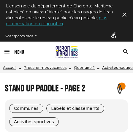
L’ensemble du département de Charente-Maritime
est placé en niveau "Alerte" pour les usages de l’eau
alimentés par le réseau public d’eau potable,
plus
d'information en cliquant ici
.
Nos espaces pros
Menu
Accueil
Préparer mes vacances
Quoi faire ?
Activités nautiq
Stand Up Paddle - Page 2
Communes
Labels et classements
Activités sportives