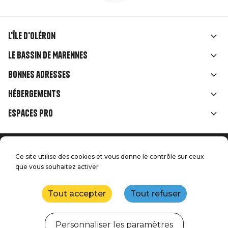
L'île d'Oléron
Liens
Le Bassin de Marennes
rubriques
Bonnes adresses
Hébergements
Espaces Pro
Accueil
Menu
Ce site utilise des cookies et vous donne le contrôle sur ceux
Mentions légales
Presse
que vous souhaitez activer
Pied
Handitourisme
Nos engagements qualité
Nous contacter
de
Tout accepter
Tout refuser
Plan du site
Réalisation : StudioJuillet
page
Personnaliser les paramètres