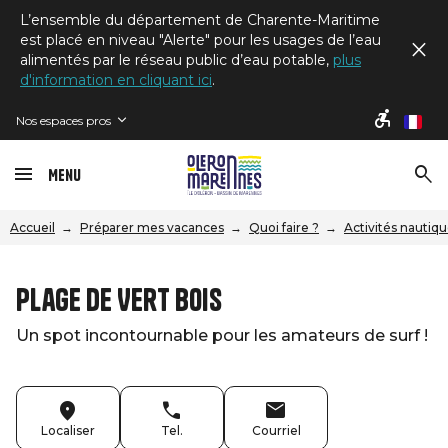
L’ensemble du département de Charente-Maritime
est placé en niveau "Alerte" pour les usages de l’eau
alimentés par le réseau public d’eau potable,
plus
d'information en cliquant ici
.
Nos espaces pros
fr
Menu
Accueil
Préparer mes vacances
Quoi faire ?
Activités nautiq
Plage de Vert bois
Un spot incontournable pour les amateurs de surf !
Localiser
Tel.
Courriel