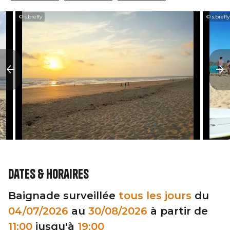
© s.breffy
© s.breffy
Dates & horaires
Baignade surveillée
tous les jours
du
04/07/2026
au
30/08/2026
à partir de
11:00
jusqu'à
19:00