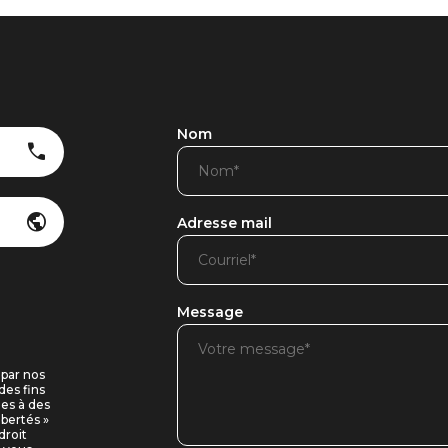
Nom
Adresse mail
Message
 par nos
des fins
ues à des
ibertés »
droit