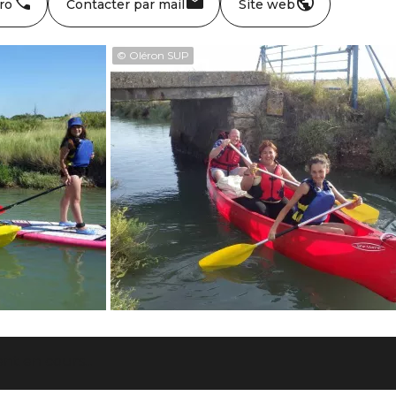
ro
Contacter par mail
Site web
© Oléron SUP
t en cours...