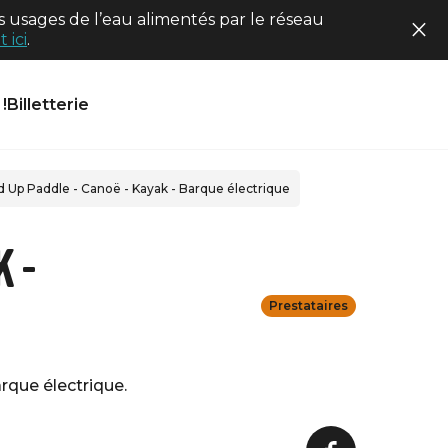
 usages de l’eau alimentés par le réseau
 ici
.
!
Billetterie
nd Up Paddle - Canoë - Kayak - Barque électrique
k -
Prestataires
rque électrique.