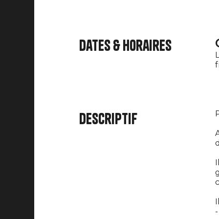
Dates & horaires
L
f
P
Descriptif
A
d
I
g
I
-