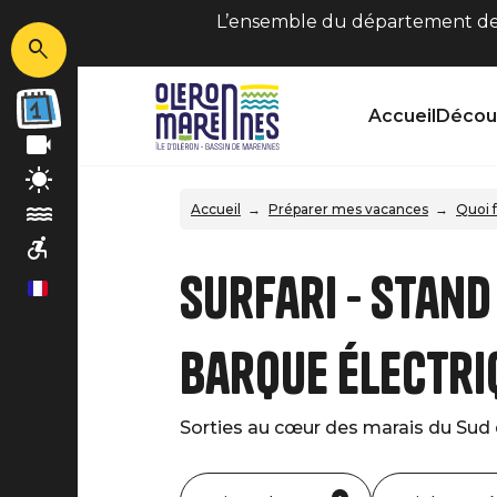
L’ensemble du département de C
Accueil
Découv
Accueil
Préparer mes vacances
Quoi f
Surfari - Stand
fr
Barque électri
Sorties au cœur des marais du Sud d