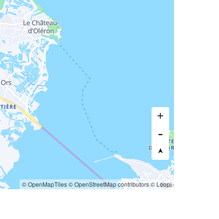
© OpenMapTiles
© OpenStreetMap contributors
© Loopi