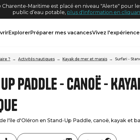
harente-Maritime est placé en niveau "Alerte" pour les
public d’eau potable,
plus d'information en cliquant
rir
Explorer
Préparer mes vacances
Vivez l'expérience 
aire ?
Activités nautiques
Kayak de mer et marais
Surfari - Sta
 Up Paddle - Canoë - Kaya
que
e l'île d'Oléron en Stand-Up Paddle, canoë, kayak et ba