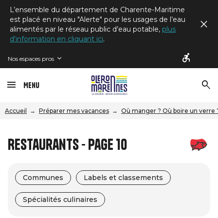
L’ensemble du département de Charente-Maritime
est placé en niveau "Alerte" pour les usages de l’eau
alimentés par le réseau public d’eau potable,
plus
d'information en cliquant ici
.
Nos espaces pros
Menu
Accueil
Préparer mes vacances
Où manger ? Où boire un verre 
Restaurants - Page 10
Communes
Labels et classements
Spécialités culinaires