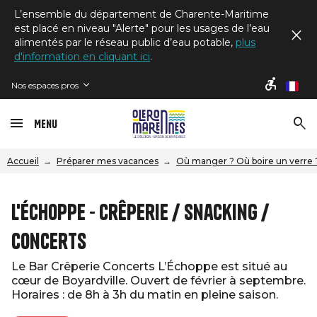
L’ensemble du département de Charente-Maritime
est placé en niveau "Alerte" pour les usages de l’eau
alimentés par le réseau public d’eau potable,
plus
d'information en cliquant ici
.
Nos espaces pros
fr
Menu
Accueil
Préparer mes vacances
Où manger ? Où boire un verre 
L'échoppe - Crêperie / Snacking /
Concerts
Le Bar Crêperie Concerts L’Échoppe est situé au
cœur de Boyardville. Ouvert de février à septembre.
Horaires : de 8h à 3h du matin en pleine saison.