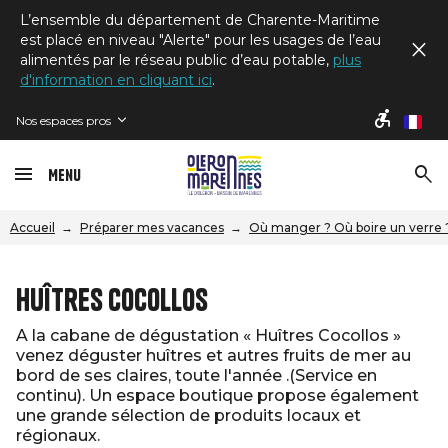
L’ensemble du département de Charente-Maritime
est placé en niveau "Alerte" pour les usages de l’eau
alimentés par le réseau public d’eau potable,
plus
d'information en cliquant ici
.
Nos espaces pros
fr
Menu
Accueil
Préparer mes vacances
Où manger ? Où boire un verre 
Huîtres Cocollos
A la cabane de dégustation « Huîtres Cocollos »
venez déguster huîtres et autres fruits de mer au
bord de ses claires, toute l'année .(Service en
continu). Un espace boutique propose également
une grande sélection de produits locaux et
régionaux.