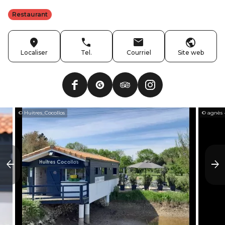
Restaurant
Localiser
Tel.
Courriel
Site web
© Huitres_Cocollos
© agnès 