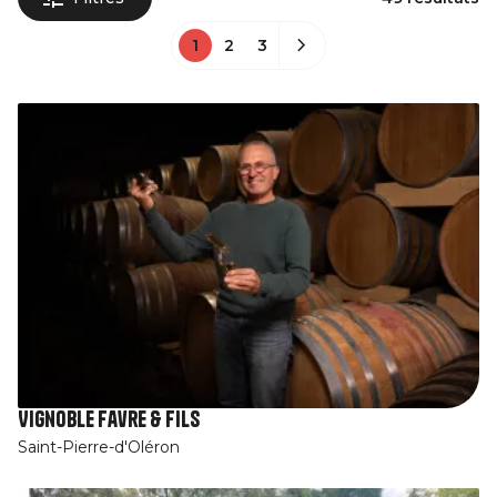
1
2
3
Vignoble Favre & Fils
Saint-Pierre-d'Oléron