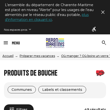
L’ensemble du département de Charente-Maritime
est placé en niveau "Alerte" pour les usages de l’eau
alimentés par le réseau public d’eau potable,
plus
d'information en cliquant ici
.
Nos espaces pros
Menu
Accueil
Préparer mes vacances
Où manger ? Où boire un verre 
Produits de bouche
Communes
Labels et classements
Filtres
49 résultats