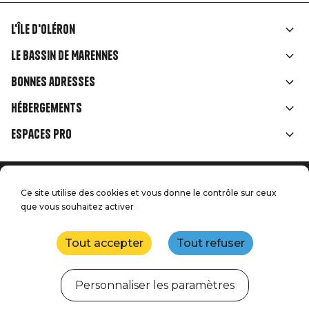
L'île d'Oléron
Liens
Le Bassin de Marennes
rubriques
Bonnes adresses
Hébergements
Espaces Pro
Accueil
Menu
Ce site utilise des cookies et vous donne le contrôle sur ceux
Mentions légales
Presse
que vous souhaitez activer
Pied
Handitourisme
Nos engagements qualité
Nous contacter
de
Tout accepter
Tout refuser
Plan du site
Réalisation : StudioJuillet
page
Personnaliser les paramètres