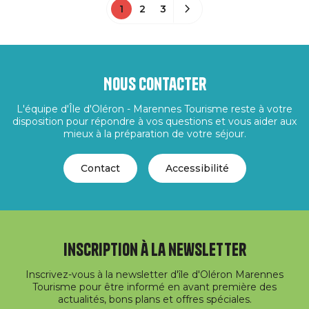
1
2
3
Nous contacter
L'équipe d'Île d'Oléron - Marennes Tourisme reste à votre
disposition pour répondre à vos questions et vous aider aux
mieux à la préparation de votre séjour.
Contact
Accessibilité
Inscription à la newsletter
Inscrivez-vous à la newsletter d'île d'Oléron Marennes
Tourisme pour être informé en avant première des
actualités, bons plans et offres spéciales.