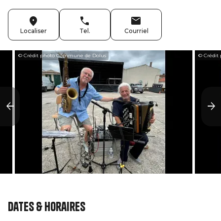
Localiser
Tel.
Courriel
© Crédit photo Commune de Dolus
© Crédit
Dates & horaires