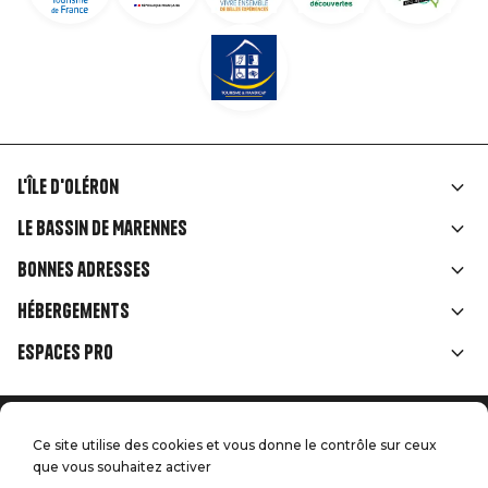
L'île d'Oléron
Liens
Le Bassin de Marennes
rubriques
Bonnes adresses
Hébergements
Espaces Pro
Accueil
Menu
Ce site utilise des cookies et vous donne le contrôle sur ceux
Mentions légales
Presse
que vous souhaitez activer
Handitourisme