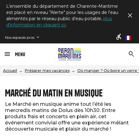
L’ensemble du département de Charente-Maritime
est placé en niveau "Alerte" pour les usages de l’eau
alimentés par le réseau public d’eau potable,
plus
d'information en cliquant ici
.
Nos espaces pros
fr
Menu
Accueil
Préparer mes vacances
Où manger ? Où boire un verre 
Marché du matin en musique
Le Marché en musique anime tout l’été les
mercredis matins de Dolus dès 10h30. Entre
produits frais et concerts en plein air, cet
événement convivial offre une expérience mêlant
découverte musicale et plaisir du marché !