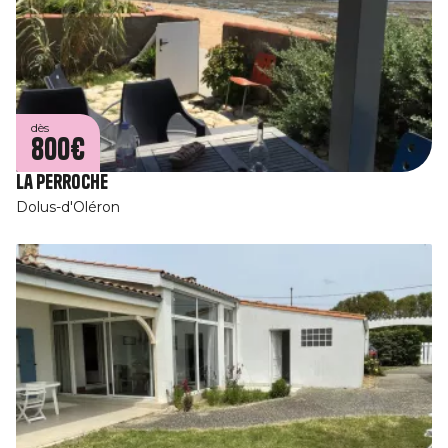
dès
800€
La Perroche
Dolus-d'Oléron