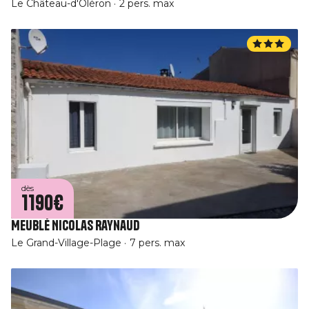
Le Château-d'Oléron
2 pers. max
dès
1190€
Meublé Nicolas Raynaud
Le Grand-Village-Plage
7 pers. max