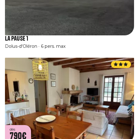
La Pause 1
Dolus-d'Oléron
6 pers. max
dès
790€