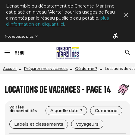
L’ensemble du département de Charente-Maritime
est placé en niveau "Alerte" pour les usages de l’eau
alimentés par le réseau public d’eau potable,
plus
d'information en cliquant ici
.
Nos espaces pros
Menu
Accueil
Préparer mes vacances
Où dormir ?
Locations de va
Locations de vacances - Page 14
Voir les
A quelle date ?
Commune
disponibilités
Labels et classements
Voyageurs