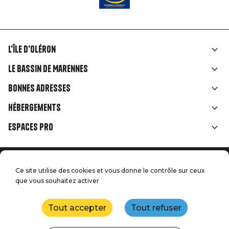
L'île d'Oléron
Liens
Le Bassin de Marennes
rubriques
Bonnes adresses
Hébergements
Espaces Pro
Accueil
Menu
Ce site utilise des cookies et vous donne le contrôle sur ceux
Mentions légales
Presse
que vous souhaitez activer
Pied
Handitourisme
Nos engagements qualité
Nous contacter
de
Tout accepter
Tout refuser
Plan du site
Réalisation : StudioJuillet