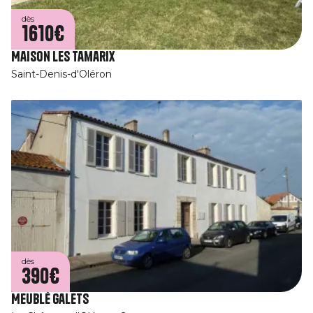
dès
1610€
Maison Les Tamarix
Saint-Denis-d'Oléron
dès
390€
Meublé Galets