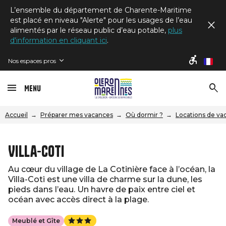
L’ensemble du département de Charente-Maritime
est placé en niveau "Alerte" pour les usages de l’eau
alimentés par le réseau public d’eau potable,
plus
d'information en cliquant ici
.
Nos espaces pros
fr
Menu
Accueil
Préparer mes vacances
Où dormir ?
Locations de va
Villa-Coti
Au cœur du village de La Cotinière face à l’océan, la
Villa-Coti est une villa de charme sur la dune, les
pieds dans l’eau. Un havre de paix entre ciel et
océan avec accès direct à la plage.
Meublé et Gîte