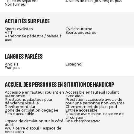
Toilettes séparées
4 salles de bain (privées) et plus
Non fumeur
Activités sur place
Sports cyclistes
Cyclotourisme
VTT
Sports pédestres
Randonnée pédestre / balade à
pied
Langues parlées
Anglais
Espagnol
Français
Accueil des personnes en situation de handicap
Accessible en fauteuil roulant en
Accessible en fauteuil roulant
autonomie
avec aide
Prestations adaptées pour
Prestation accessible avec aide
déficience visuelle
pour une personne non-voyante
Revêtement dur
Cheminement de plain-pied
Zone de circulation dégagée
Entrée accessible
Table accessible
Douche avec assise + espace de
circulation
Espace de circulation sur le côté
Une chambre PMR
du lit
WC + barre d'appui + espace de
circulation