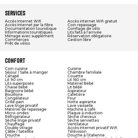
Services
Accès Internet Wifi
Accès internet Wifi gratuit
Accès Internet par la fibre
Coin repassage
Documentation touristique
Gonflage de vélo
Informations touristiques
Lits faits à l'arrivée
Ménage avec supplément
Réservation obligatoire
Commerces
Gestion libre
Prêt de vélos
Confort
Coin cuisine
Cuisine
Séjour / Salle à manger
Chambre familiale
Canapé
Couette
Lit 90 cm
Lit 160 cm
Lits superposés
Matériel Bébé
Chaise bébé
Lit bébé
Baignoire bébé
Aspirateur
Bouilloire
Cafetière
Congélateur
Four
Grille-pain
Hotte aspirante
Lave linge privatif
Lave vaisselle
Matériel de repassage
Machine à café
Micro-ondes
Plaque à induction
Réfrigérateur
Sèche cheveux
Sèche linge privatif
Sèche serviettes
Chauffage
Ventilateur
Double vitrage
Accès Internet privatif Wifi
Câble / Satellite
Télévision
Douche
Douche à l'italienne