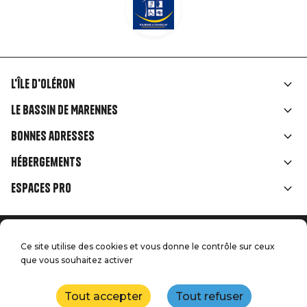
L'île d'Oléron
Liens
Le Bassin de Marennes
rubriques
Bonnes adresses
Hébergements
Espaces Pro
Accueil
Menu
Ce site utilise des cookies et vous donne le contrôle sur ceux
Mentions légales
Presse
que vous souhaitez activer
Pied
Handitourisme
Nos engagements qualité
Nous contacter
de
Tout accepter
Tout refuser
Plan du site