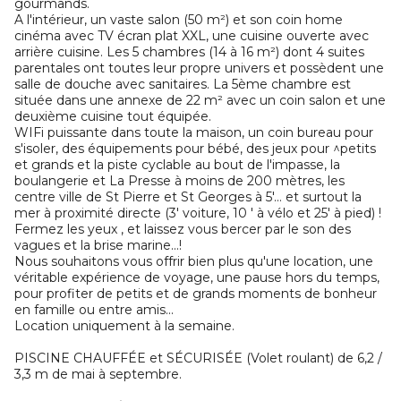
gourmands.
A l'intérieur, un vaste salon (50 m²) et son coin home
cinéma avec TV écran plat XXL, une cuisine ouverte avec
arrière cuisine. Les 5 chambres (14 à 16 m²) dont 4 suites
parentales ont toutes leur propre univers et possèdent une
salle de douche avec sanitaires. La 5ème chambre est
située dans une annexe de 22 m² avec un coin salon et une
deuxième cuisine tout équipée.
WIFi puissante dans toute la maison, un coin bureau pour
s'isoler, des équipements pour bébé, des jeux pour ^petits
et grands et la piste cyclable au bout de l'impasse, la
boulangerie et La Presse à moins de 200 mètres, les
centre ville de St Pierre et St Georges à 5'… et surtout la
mer à proximité directe (3' voiture, 10 ' à vélo et 25' à pied) !
Fermez les yeux , et laissez vous bercer par le son des
vagues et la brise marine...!
Nous souhaitons vous offrir bien plus qu'une location, une
véritable expérience de voyage, une pause hors du temps,
pour profiter de petits et de grands moments de bonheur
en famille ou entre amis...
Location uniquement à la semaine.
PISCINE CHAUFFÉE et SÉCURISÉE (Volet roulant) de 6,2 /
3,3 m de mai à septembre.