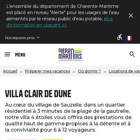
L’ensemble du département de Charente-Maritime
est placé en niveau "Alerte" pour les usages de l’eau
alimentés par le réseau public d’eau potable,
plus
d'information en cliquant ici
.
Nos espaces pros
fr
Menu
Accueil
Préparer mes vacances
Où dormir ?
Locations de va
Villa clair de dune
Au cœur du village de Sauzelle, dans un quartier
résidentiel à 3 minutes de la plage de la gautrelle,
notre villa 4 étoiles vous offrira des prestations de
qualité haut de gamme propices à la détente et à
la convivialité pour 6 à 12 voyageurs.