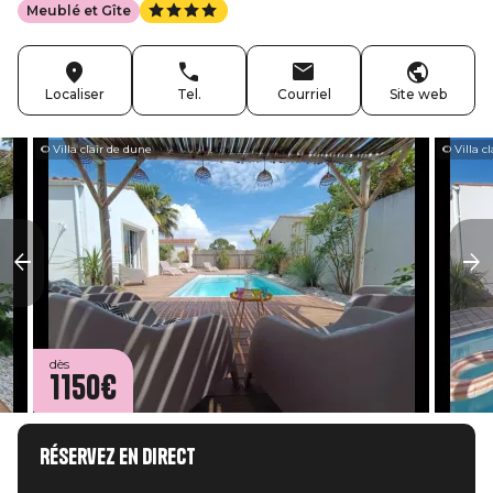
Meublé et Gîte
Localiser
Tel.
Courriel
Site web
© Villa clair de dune
© Villa c
dès
1150€
Réservez en direct