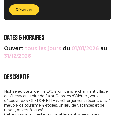
Réserver
Dates & horaires
Ouvert
tous les jours
du
01/01/2026
au
31/12/2026
Descriptif
Nichée au cœur de l’Ile D’Oléron, dans le charmant village
de Chéray en limite de Saint Georges d’Oléron , vous
découvrirez « OLERONETTE », hébergement récent, classé
meublé de tourisme 4 étoiles, un lieu de vacances et de
repos , ouvert à l’année.
Cette maison accueille confortablement 6 personnes (