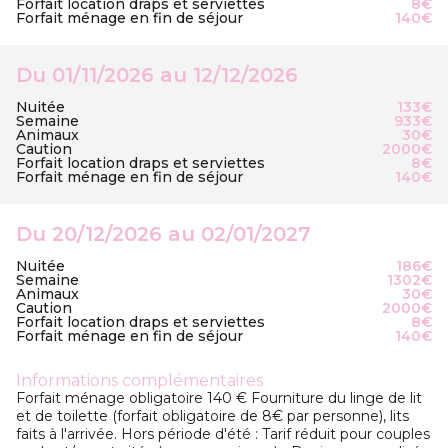
Forfait location draps et serviettes
8€
Forfait ménage en fin de séjour
140€
Du 01/11/2026 au 12/12/2026
Nuitée
133€
Semaine
933€
Animaux
30€
Caution
2000€
Forfait location draps et serviettes
8€
Forfait ménage en fin de séjour
140€
Du 20/12/2026 au 02/01/2027
Nuitée
186€
Semaine
1302€
Animaux
30€
Caution
2000€
Forfait location draps et serviettes
8€
Forfait ménage en fin de séjour
140€
Informations complémentaires
Forfait ménage obligatoire 140 € Fourniture du linge de lit
et de toilette (forfait obligatoire de 8€ par personne), lits
faits à l'arrivée. Hors période d'été : Tarif réduit pour couples