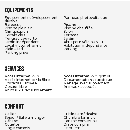
Équipements
Equipements développement
Panneau photovoltaïque
durable
Barbecue
Piscine
Piscine plein air
Piscine chauffée
Climatisation
Salon
Terrain clos
Terrasse
Terrasse couverte
Jardin
Jardin indépendant
Abris pour vélo ou VTT
Local matériel fermé
Habitation indépendante
Plain-Pied
Parking
Parking privé
Services
Accès Internet Wifi
Accès internet Wifi gratuit
Accès Internet par la fibre
Documentation touristique
Lits faits à l'arrivée
Ménage avec supplément
Gestion libre
Animaux acceptés
Animaux avec supplément
Confort
Cellier
Cuisine américaine
Séjour / Salle à manger
Chambre familiale
Canapé
Canapé convertible
Couette
Draps compris
Linge compris
Lit 80 cm