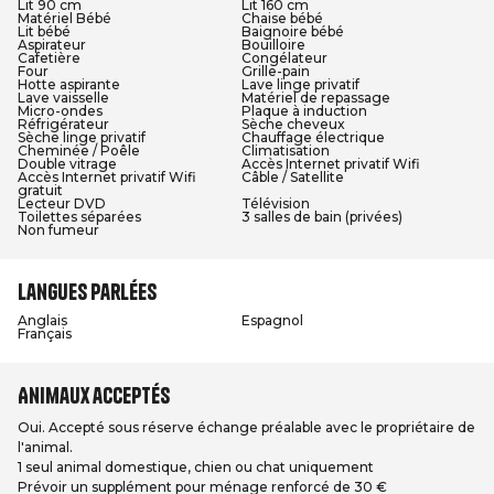
Lit 90 cm
Lit 160 cm
Matériel Bébé
Chaise bébé
Lit bébé
Baignoire bébé
Aspirateur
Bouilloire
Cafetière
Congélateur
Four
Grille-pain
Hotte aspirante
Lave linge privatif
Lave vaisselle
Matériel de repassage
Micro-ondes
Plaque à induction
Réfrigérateur
Sèche cheveux
Sèche linge privatif
Chauffage électrique
Cheminée / Poêle
Climatisation
Double vitrage
Accès Internet privatif Wifi
Accès Internet privatif Wifi
Câble / Satellite
gratuit
Lecteur DVD
Télévision
Toilettes séparées
3 salles de bain (privées)
Non fumeur
Langues parlées
Anglais
Espagnol
Français
Animaux acceptés
Oui. Accepté sous réserve échange préalable avec le propriétaire de
l'animal.
1 seul animal domestique, chien ou chat uniquement
Prévoir un supplément pour ménage renforcé de 30 €