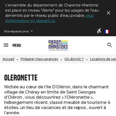
L’ensemble du département de Charente-Maritime
est placé en niveau "Alerte" pour les usages de l’eau
alimentés par le réseau public d’eau potable,
plus
d'information en cliquant ici
.
Nos espaces pros
fr
Menu
Accueil
Préparer mes vacances
Où dormir ?
Locations de va
OLERONETTE
Nichée au cœur de l’Ile D’Oléron, dans le charmant
village de Chéray en limite de Saint Georges
d’Oléron , vous découvrirez « l’Oléronette »,
hébergement récent, classé meublé de tourisme 4
étoiles, un lieu de vacances et de repos , ouvert à
l’année.