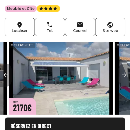
Meublé et Gîte
Localiser
Tel.
Courriel
Site web
© OLERONETTE
© OLER
dès
2170€
Réservez en direct