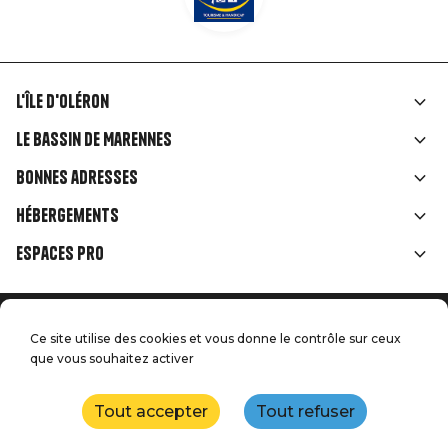
L'île d'Oléron
Liens
Le Bassin de Marennes
rubriques
Bonnes adresses
Hébergements
Espaces Pro
Accueil
Menu
Ce site utilise des cookies et vous donne le contrôle sur ceux
Mentions légales
Presse
que vous souhaitez activer
Pied
Handitourisme
Nos engagements qualité
Nous contacter
de
Tout accepter
Tout refuser
Plan du site
Réalisation : StudioJuillet