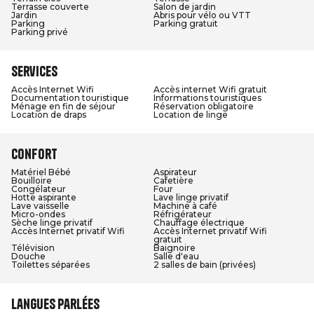
Terrasse couverte
Salon de jardin
Jardin
Abris pour vélo ou VTT
Parking
Parking gratuit
Parking privé
Services
Accès Internet Wifi
Accès internet Wifi gratuit
Documentation touristique
Informations touristiques
Ménage en fin de séjour
Réservation obligatoire
Location de draps
Location de linge
Confort
Matériel Bébé
Aspirateur
Bouilloire
Cafetière
Congélateur
Four
Hotte aspirante
Lave linge privatif
Lave vaisselle
Machine à café
Micro-ondes
Réfrigérateur
Sèche linge privatif
Chauffage électrique
Accès Internet privatif Wifi
Accès Internet privatif Wifi
gratuit
Télévision
Baignoire
Douche
Salle d'eau
Toilettes séparées
2 salles de bain (privées)
Langues parlées