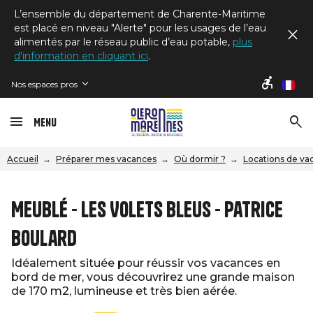
L’ensemble du département de Charente-Maritime
est placé en niveau "Alerte" pour les usages de l’eau
alimentés par le réseau public d’eau potable,
plus
d'information en cliquant ici
.
Nos espaces pros
fr
Menu
Accueil
Préparer mes vacances
Où dormir ?
Locations de va
Meublé - Les Volets Bleus - Patrice
Boulard
Idéalement située pour réussir vos vacances en
bord de mer, vous découvrirez une grande maison
de 170 m2, lumineuse et très bien aérée.