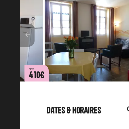
dès
410€
Dates & horaires