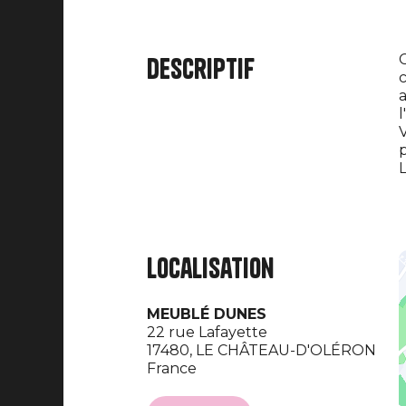
C
Descriptif
c
a
l
V
p
L
Localisation
MEUBLÉ DUNES
22 rue Lafayette
17480,
LE CHÂTEAU-D'OLÉRON
France