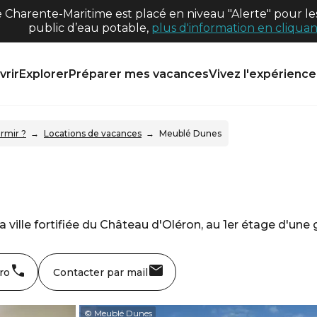
harente-Maritime est placé en niveau "Alerte" pour les
public d’eau potable,
plus d'information en cliquant
rir
Explorer
Préparer mes vacances
Vivez l'expérience 
rmir ?
Locations de vacances
Meublé Dunes
 ville fortifiée du Château d'Oléron, au 1er étage d'un
ro
Contacter par mail
© Meublé Dunes