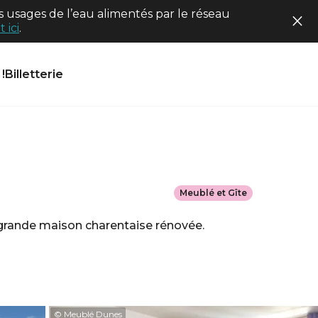
 usages de l’eau alimentés par le réseau
 ici
.
!
Billetterie
Meublé et Gîte
e grande maison charentaise rénovée.
© Meublé Dunes