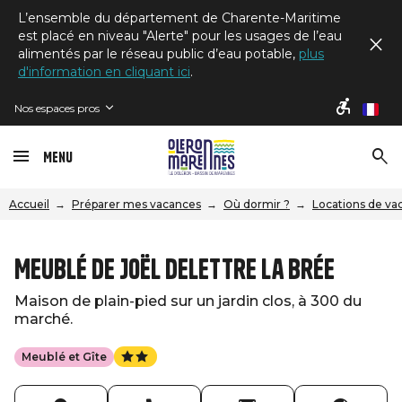
L’ensemble du département de Charente-Maritime
est placé en niveau "Alerte" pour les usages de l’eau
alimentés par le réseau public d’eau potable,
plus
d'information en cliquant ici
.
Nos espaces pros
fr
Menu
Accueil
Préparer mes vacances
Où dormir ?
Locations de va
Meublé de Joël Delettre La Brée
Maison de plain-pied sur un jardin clos, à 300 du
marché.
Meublé et Gîte