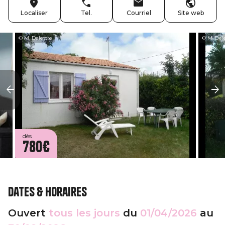
Localiser
Tel.
Courriel
Site web
© M. Delettre
© M. Del
dès
780€
Dates & horaires
Ouvert
tous les jours
du
01/04/2026
au