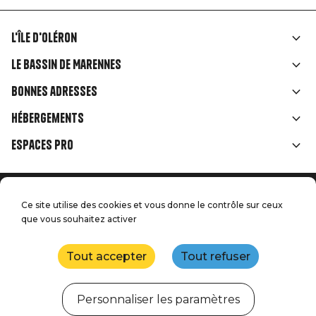
L'île d'Oléron
Liens
Le Bassin de Marennes
rubriques
Bonnes adresses
Hébergements
Espaces Pro
Accueil
Menu
Ce site utilise des cookies et vous donne le contrôle sur ceux
Mentions légales
Presse
que vous souhaitez activer
Pied
Handitourisme
Nos engagements qualité
Nous contacter
de
Tout accepter
Tout refuser
Plan du site
Réalisation : StudioJuillet
page
Personnaliser les paramètres