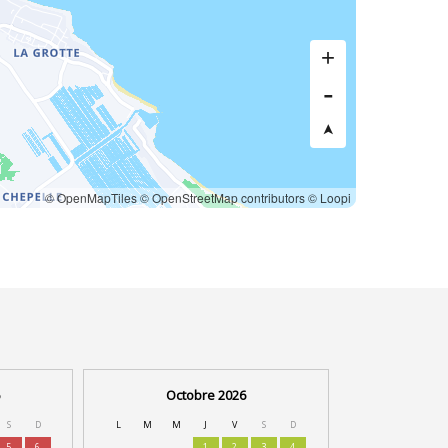
© OpenMapTiles
© OpenStreetMap contributors
© Loopi