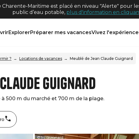
harente-Maritime est placé en niveau "Alerte" pour les
public d’eau potable,
plus d'information en cliquant
rir
Explorer
Préparer mes vacances
Vivez l'expérience 
rmir ?
Locations de vacances
Meublé de Jean Claude Guignard
 Claude Guignard
 à 500 m du marché et 700 m de la plage.
ro
© M. guignard