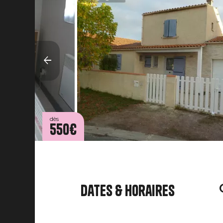
dès
550€
Dates & horaires