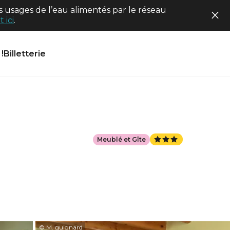
 usages de l’eau alimentés par le réseau
 ici
.
!
Billetterie
Meublé et Gîte
© M. guignard