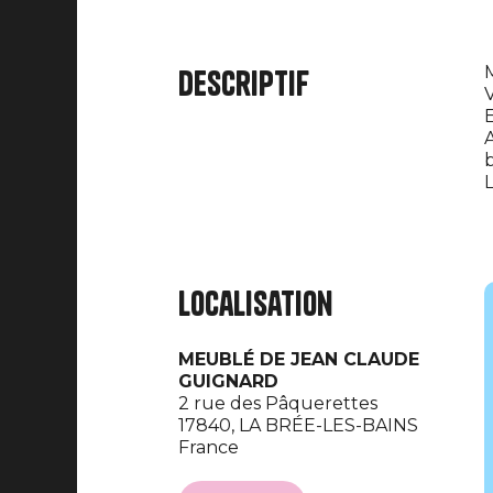
M
Descriptif
V
E
A
b
L
Localisation
MEUBLÉ DE JEAN CLAUDE
GUIGNARD
2 rue des Pâquerettes
17840,
LA BRÉE-LES-BAINS
France