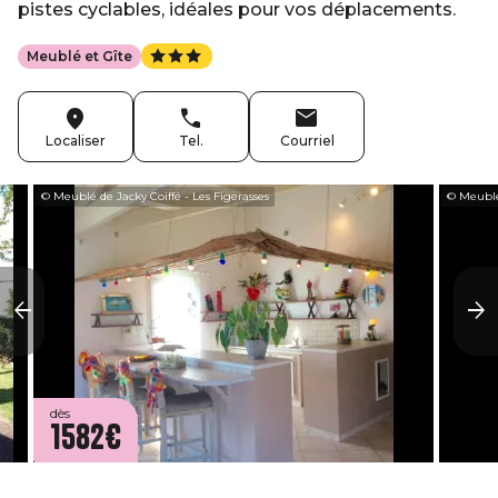
pistes cyclables, idéales pour vos déplacements.
Meublé et Gîte
Localiser
Tel.
Courriel
© Meublé de Jacky Coiffé - Les Figerasses
© Meublé 
dès
1582€