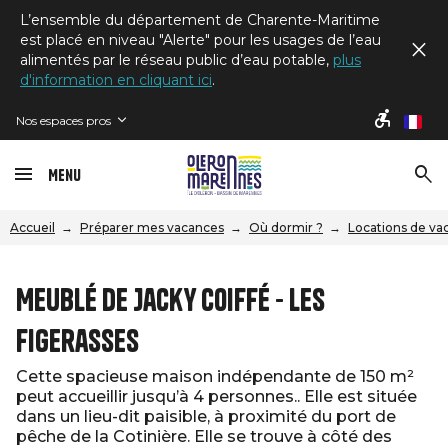
L’ensemble du département de Charente-Maritime
est placé en niveau "Alerte" pour les usages de l’eau
alimentés par le réseau public d’eau potable,
plus
d'information en cliquant ici
.
Nos espaces pros
fr
Menu
Accueil
Préparer mes vacances
Où dormir ?
Locations de va
Meublé de Jacky Coiffé - Les
Figerasses
Cette spacieuse maison indépendante de 150 m²
peut accueillir jusqu’à 4 personnes.. Elle est située
dans un lieu-dit paisible, à proximité du port de
pêche de la Cotinière. Elle se trouve à côté des