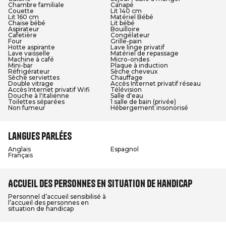
Chambre familiale
Canapé
Couette
Lit 140 cm
Lit 160 cm
Matériel Bébé
Chaise bébé
Lit bébé
Aspirateur
Bouilloire
Cafetière
Congélateur
Four
Grille-pain
Hotte aspirante
Lave linge privatif
Lave vaisselle
Matériel de repassage
Machine à café
Micro-ondes
Mini-bar
Plaque à induction
Réfrigérateur
Sèche cheveux
Sèche serviettes
Chauffage
Double vitrage
Accès Internet privatif réseau
Accès Internet privatif Wifi
Télévision
Douche à l'italienne
Salle d'eau
Toilettes séparées
1 salle de bain (privée)
Non fumeur
Hébergement insonorisé
Langues parlées
Anglais
Espagnol
Français
Accueil des personnes en situation de handicap
Personnel d’accueil sensibilisé à
l’accueil des personnes en
situation de handicap