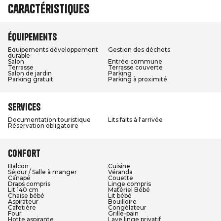
Caractéristiques
Équipements
Equipements développement
Gestion des déchets
durable
Salon
Entrée commune
Terrasse
Terrasse couverte
Salon de jardin
Parking
Parking gratuit
Parking à proximité
Services
Documentation touristique
Lits faits à l'arrivée
Réservation obligatoire
Confort
Balcon
Cuisine
Séjour / Salle à manger
Véranda
Canapé
Couette
Draps compris
Linge compris
Lit 140 cm
Matériel Bébé
Chaise bébé
Lit bébé
Aspirateur
Bouilloire
Cafetière
Congélateur
Four
Grille-pain
Hotte aspirante
Lave linge privatif