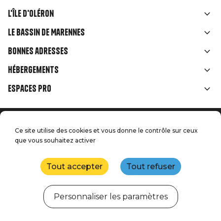
L'île d'Oléron
Liens
Le Bassin de Marennes
rubriques
Bonnes adresses
Hébergements
Espaces Pro
Accueil
Menu
Ce site utilise des cookies et vous donne le contrôle sur ceux
Mentions légales
Presse
que vous souhaitez activer
Pied
Handitourisme
Nos engagements qualité
Nous contacter
de
Tout accepter
Tout refuser
Plan du site
Réalisation : StudioJuillet
page
Personnaliser les paramètres
Webcams
Météo
Marées
Agenda