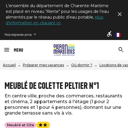
L’ensemble du département de Charente-Maritime
est placé en niveau "Alerte" pour les usages de l’eau
alimentés par le réseau public d’eau potable,
plus
d'information en cliquant ici
.
Nos espaces pros
fr
Menu
Accueil
Préparer mes vacances
Où dormir ?
Locations de va
Meublé de Colette Peltier n°1
En centre ville, proche des commerces, restaurants
et cinéma, 2 appartements à l'étage (1 pour 2
personnes et 1 pour 4 personnes), donnant sur une
grande terrasse sans vis à vis.
Meublé et Gîte