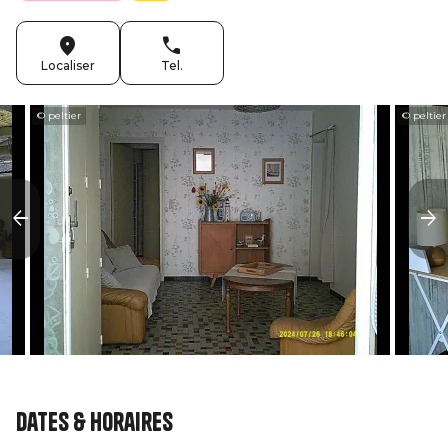
Localiser
Tel.
© peltier
© peltier
Dates & horaires