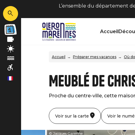
L’ensemble du département de C
Accueil
Découv
Accueil
Préparer mes vacances
Où do
Meublé de Chri
fr
Proche du centre-ville, cette maiso
Voir sur la carte
Voir le numé
© Jacques Garenne