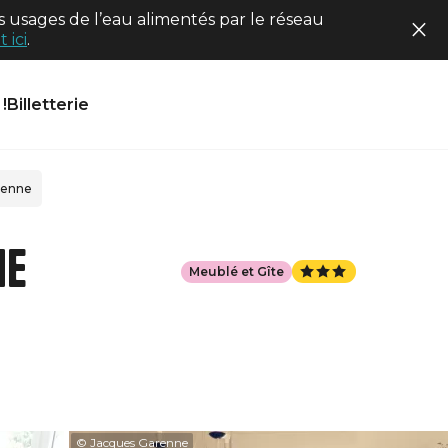
 usages de l’eau alimentés par le réseau
 ici
.
!
Billetterie
renne
ne
Meublé et Gîte
© Jacques Garenne