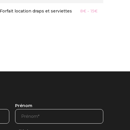
Forfait location draps et serviettes
8€ - 15€
Prénom