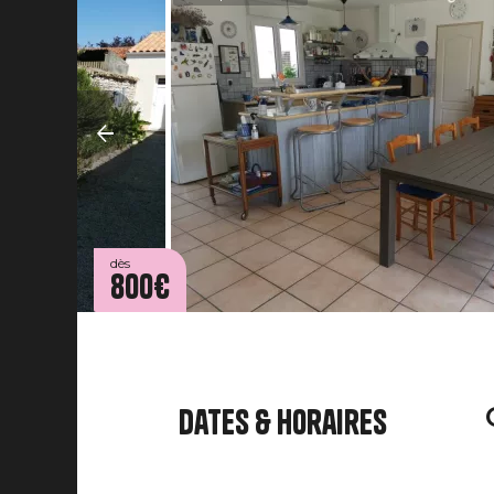
dès
800€
Dates & horaires