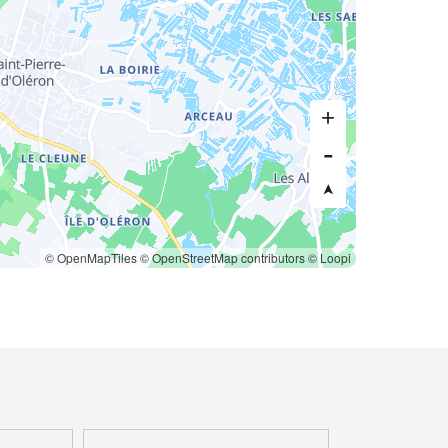
© OpenMapTiles
© OpenStreetMap contributors
© Loopi