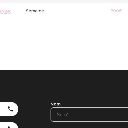
2026
Semaine
700€
Nom