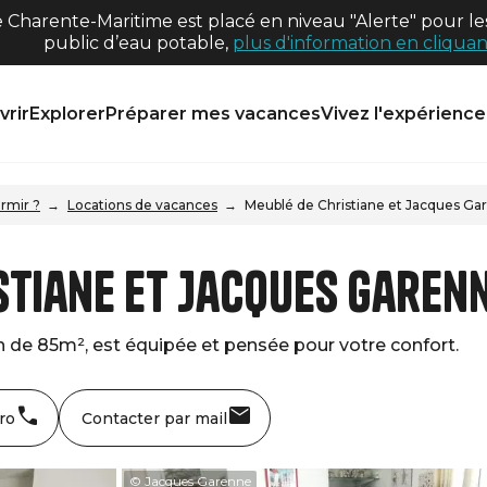
harente-Maritime est placé en niveau "Alerte" pour les
public d’eau potable,
plus d'information en cliquant
rir
Explorer
Préparer mes vacances
Vivez l'expérience 
rmir ?
Locations de vacances
Meublé de Christiane et Jacques Ga
stiane et Jacques Garen
n de 85m², est équipée et pensée pour votre confort.
ro
Contacter par mail
© Jacques Garenne