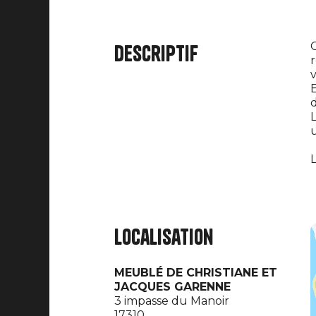
C
Descriptif
r
v
E
d
L
u
L
Localisation
MEUBLÉ DE CHRISTIANE ET
JACQUES GARENNE
3 impasse du Manoir
17310,