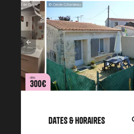
© Meublé de Cécile
© Cecile Gillardeau
Gillardeau
dès
300€
Dates & horaires