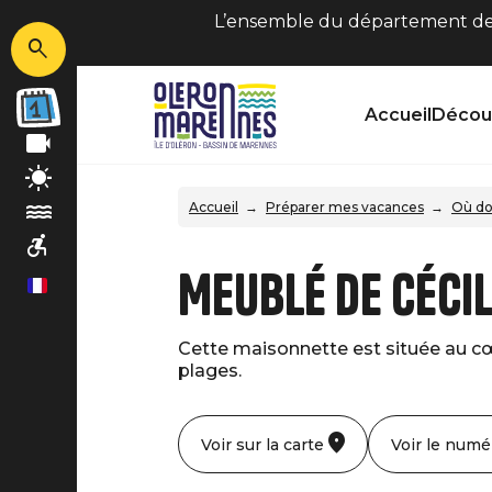
L’ensemble du département de C
Accueil
Découv
Accueil
Préparer mes vacances
Où do
Meublé de Céci
fr
Cette maisonnette est située au cœ
plages.
Voir sur la carte
Voir le numé