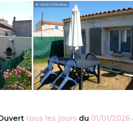
© Cecile Gillardeau
Ouvert
tous les jours
du
01/01/2026