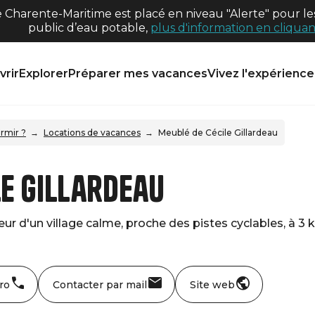
harente-Maritime est placé en niveau "Alerte" pour les
public d’eau potable,
plus d'information en cliquant
rir
Explorer
Préparer mes vacances
Vivez l'expérience 
rmir ?
Locations de vacances
Meublé de Cécile Gillardeau
le Gillardeau
ur d'un village calme, proche des pistes cyclables, à 3
ro
Contacter par mail
Site web