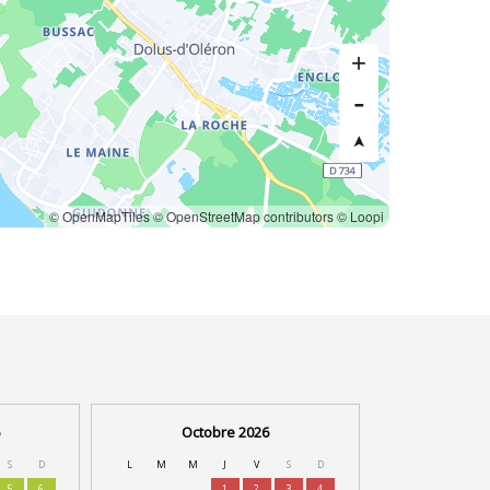
© OpenMapTiles
© OpenStreetMap contributors
© Loopi