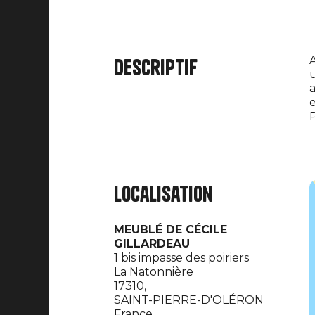
A
Descriptif
u
a
e
P
Localisation
MEUBLÉ DE CÉCILE
GILLARDEAU
1 bis impasse des poiriers
La Natonnière
17310,
SAINT-PIERRE-D'OLÉRON
France