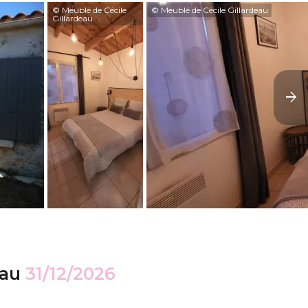
© Meublé de Cécile
© Meublé de Cécile Gillardeau
Gillardeau
au
31/12/2026