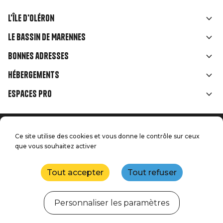
L'île d'Oléron
Liens
Le Bassin de Marennes
rubriques
Bonnes adresses
Hébergements
Espaces Pro
Accueil
Menu
Ce site utilise des cookies et vous donne le contrôle sur ceux
Mentions légales
Presse
que vous souhaitez activer
Pied
Handitourisme
Nos engagements qualité
Nous contacter
de
Tout accepter
Tout refuser
Plan du site
Réalisation : StudioJuillet
page
Personnaliser les paramètres
Webcams
Météo
Marées
Agenda