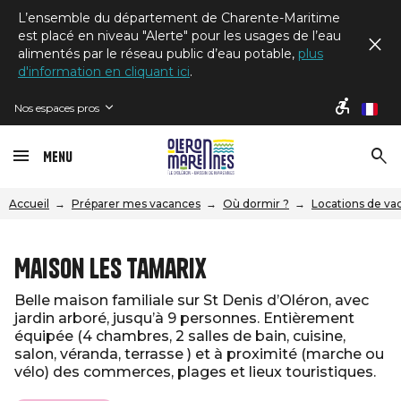
L’ensemble du département de Charente-Maritime
est placé en niveau "Alerte" pour les usages de l’eau
alimentés par le réseau public d’eau potable,
plus
d'information en cliquant ici
.
Nos espaces pros
fr
Menu
Accueil
Préparer mes vacances
Où dormir ?
Locations de va
Maison Les Tamarix
Belle maison familiale sur St Denis d’Oléron, avec
jardin arboré, jusqu’à 9 personnes. Entièrement
équipée (4 chambres, 2 salles de bain, cuisine,
salon, véranda, terrasse ) et à proximité (marche ou
vélo) des commerces, plages et lieux touristiques.