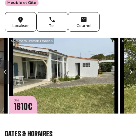
Meublé et Gîte
Localiser
Tel.
Courriel
© Romero Brosson François
© Romero
dès
1610€
Dates & horaires