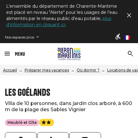
L’ensemble du département de Charente-Maritime
est placé en niveau "Alerte" pour les usages de l’eau
alimentés par le réseau public d’eau potable,
plus
d'information en cliquant ici
.
Nos espaces pros
fr
Menu
Accueil
Préparer mes vacances
Où dormir ?
Locations de va
Les Goélands
Villa de 10 personnes, dans jardin clos arboré, à 600
m de la plage des Sables Vignier
Meublé et Gîte