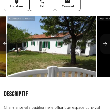
Localiser
Tel.
Courriel
© genevieve Nicolay
© genevi
Descriptif
Charmante villa traditionnelle offrant un espace convivial