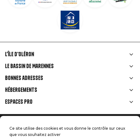
L'île d'Oléron
Liens
Le Bassin de Marennes
rubriques
Bonnes adresses
Hébergements
Espaces Pro
Accueil
Menu
Ce site utilise des cookies et vous donne le contrôle sur ceux
Mentions légales
Presse
que vous souhaitez activer
Handitourisme