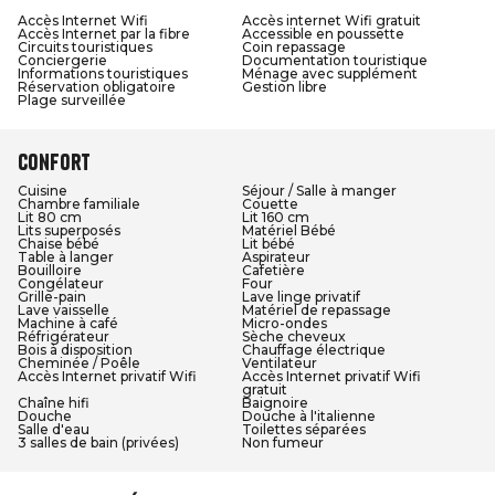
Accès Internet Wifi
Accès internet Wifi gratuit
Accès Internet par la fibre
Accessible en poussette
Circuits touristiques
Coin repassage
Conciergerie
Documentation touristique
Informations touristiques
Ménage avec supplément
Réservation obligatoire
Gestion libre
Plage surveillée
Confort
Cuisine
Séjour / Salle à manger
Chambre familiale
Couette
Lit 80 cm
Lit 160 cm
Lits superposés
Matériel Bébé
Chaise bébé
Lit bébé
Table à langer
Aspirateur
Bouilloire
Cafetière
Congélateur
Four
Grille-pain
Lave linge privatif
Lave vaisselle
Matériel de repassage
Machine à café
Micro-ondes
Réfrigérateur
Sèche cheveux
Bois à disposition
Chauffage électrique
Cheminée / Poêle
Ventilateur
Accès Internet privatif Wifi
Accès Internet privatif Wifi
gratuit
Chaîne hifi
Baignoire
Douche
Douche à l'italienne
Salle d'eau
Toilettes séparées
3 salles de bain (privées)
Non fumeur