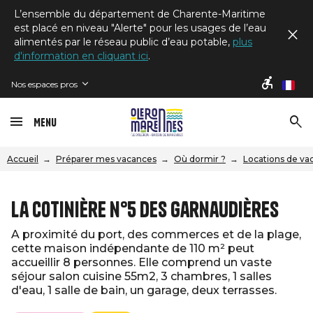
L’ensemble du département de Charente-Maritime
est placé en niveau "Alerte" pour les usages de l’eau
alimentés par le réseau public d’eau potable,
plus
d'information en cliquant ici
.
Nos espaces pros
fr
Menu
Accueil
Préparer mes vacances
Où dormir ?
Locations de va
La Cotinière n°5 des Garnaudières
A proximité du port, des commerces et de la plage,
cette maison indépendante de 110 m² peut
accueillir 8 personnes. Elle comprend un vaste
séjour salon cuisine 55m2, 3 chambres, 1 salles
d'eau, 1 salle de bain, un garage, deux terrasses.