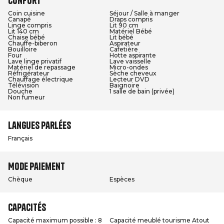
Confort
Coin cuisine
Séjour / Salle à manger
Canapé
Draps compris
Linge compris
Lit 90 cm
Lit 140 cm
Matériel Bébé
Chaise bébé
Lit bébé
Chauffe-biberon
Aspirateur
Bouilloire
Cafetière
Four
Hotte aspirante
Lave linge privatif
Lave vaisselle
Matériel de repassage
Micro-ondes
Réfrigérateur
Sèche cheveux
Chauffage électrique
Lecteur DVD
Télévision
Baignoire
Douche
1 salle de bain (privée)
Non fumeur
Langues parlées
Français
Mode paiement
Chèque
Espèces
Capacités
Capacité maximum possible : 8
Capacité meublé tourisme Atout