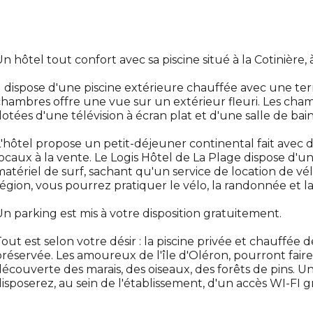
n hôtel tout confort avec sa piscine situé à la Cotinière,
l dispose d'une piscine extérieure chauffée avec une t
hambres offre une vue sur un extérieur fleuri. Les cha
otées d'une télévision à écran plat et d'une salle de bain
'hôtel propose un petit-déjeuner continental fait avec de
ocaux à la vente. Le Logis Hôtel de La Plage dispose d'u
atériel de surf, sachant qu'un service de location de vél
égion, vous pourrez pratiquer le vélo, la randonnée et l
n parking est mis à votre disposition gratuitement.
out est selon votre désir : la piscine privée et chauffée de
réservée. Les amoureux de l'île d'Oléron, pourront faire 
écouverte des marais, des oiseaux, des forêts de pins. Un
isposerez, au sein de l'établissement, d'un accès WI-FI g