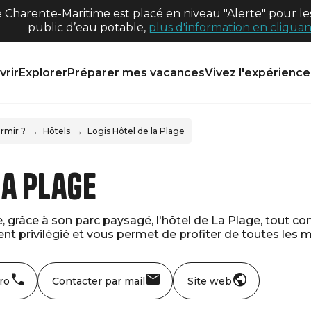
harente-Maritime est placé en niveau "Alerte" pour les
public d’eau potable,
plus d'information en cliquant
rir
Explorer
Préparer mes vacances
Vivez l'expérience 
rmir ?
Hôtels
Logis Hôtel de la Plage
la Plage
 grâce à son parc paysagé, l'hôtel de La Plage, tout con
 privilégié et vous permet de profiter de toutes les mer
ro
Contacter par mail
Site web