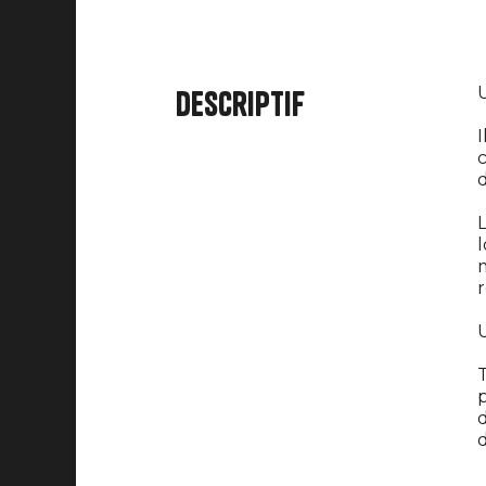
U
Descriptif
I
c
d
L
l
m
r
U
T
p
d
d