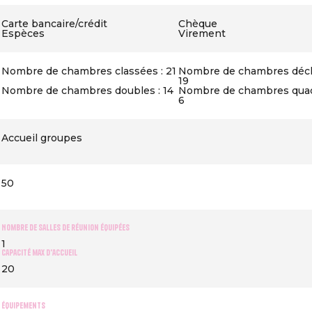
Carte bancaire/crédit
Chèque
Espèces
Virement
Nombre de chambres classées : 21
Nombre de chambres décla
19
Nombre de chambres doubles : 14
Nombre de chambres quad
6
Accueil groupes
50
Nombre de salles de réunion équipées
1
Capacité max d'accueil
20
Équipements