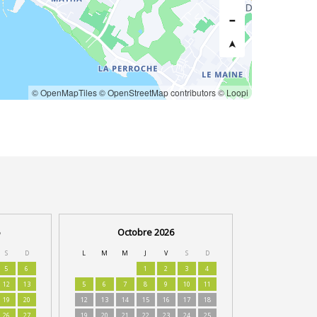
© OpenMapTiles
© OpenStreetMap contributors
© Loopi