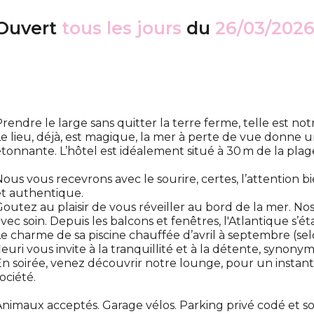
Ouvert
tous les jours
du
26/03/202
rendre le large sans quitter la terre ferme, telle est not
e lieu, déjà, est magique, la mer à perte de vue donne 
tonnante. L’hôtel est idéalement situé à 30 m de la pla
ous vous recevrons avec le sourire, certes, l’attention bi
t authentique.
outez au plaisir de vous réveiller au bord de la mer. N
vec soin. Depuis les balcons et fenêtres, l'Atlantique s’ét
e charme de sa piscine chauffée d’avril à septembre (selo
leuri vous invite à la tranquillité et à la détente, synony
n soirée, venez découvrir notre lounge, pour un instant p
ociété.
nimaux acceptés. Garage vélos. Parking privé codé et s