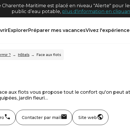
harente-Maritime est placé en niveau "Alerte" pour les
public d’eau potable,
plus d'information en cliquant
rir
Explorer
Préparer mes vacances
Vivez l'expérience 
rmir ?
Hôtels
Face aux flots
ace aux flots vous propose tout le confort qu'on peut att
ipées, jardin fleuri…
ro
Contacter par mail
Site web