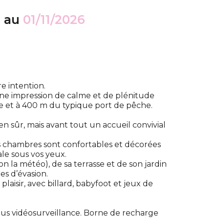
6
au
01/11/2026
re intention.
une impression de calme et de plénitude
ge et à 400 m du typique port de pêche.
en sûr, mais avant tout un accueil convivial
os chambres sont confortables et décorées
ale sous vos yeux.
n la météo), de sa terrasse et de son jardin
mes d’évasion.
laisir, avec billard, babyfoot et jeux de
ous vidéosurveillance. Borne de recharge