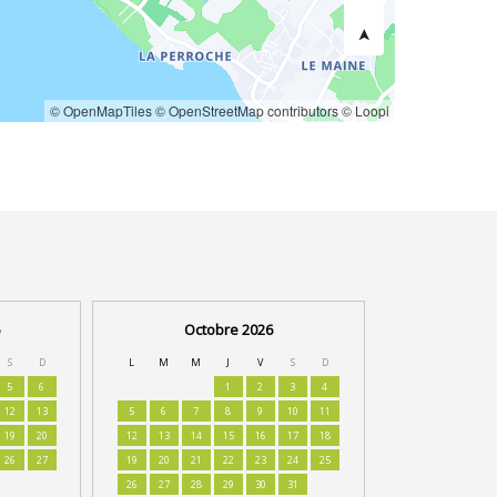
© OpenMapTiles
© OpenStreetMap contributors
© Loopi