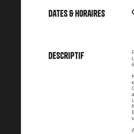
Dates & horaires
P
Descriptif
L
é
N
e
G
a
L
f
E
s
A