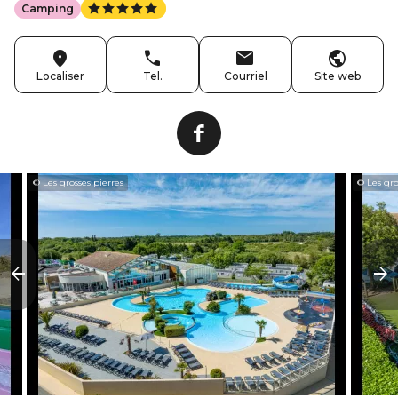
Camping
Localiser
Tel.
Courriel
Site web
© Les grosses pierres
© Les gro