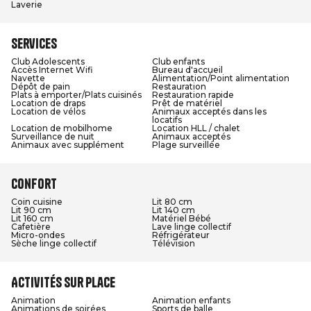
Laverie
Services
Club Adolescents
Club enfants
Accès Internet Wifi
Bureau d'accueil
Navette
Alimentation/Point alimentation
Dépôt de pain
Restauration
Plats à emporter/Plats cuisinés
Restauration rapide
Location de draps
Prêt de matériel
Location de vélos
Animaux acceptés dans les
locatifs
Location de mobilhome
Location HLL / chalet
Surveillance de nuit
Animaux acceptés
Animaux avec supplément
Plage surveillée
Confort
Coin cuisine
Lit 80 cm
Lit 90 cm
Lit 140 cm
Lit 160 cm
Matériel Bébé
Cafetière
Lave linge collectif
Micro-ondes
Réfrigérateur
Sèche linge collectif
Télévision
Activités sur place
Animation
Animation enfants
Animations de soirées
Sports de balle