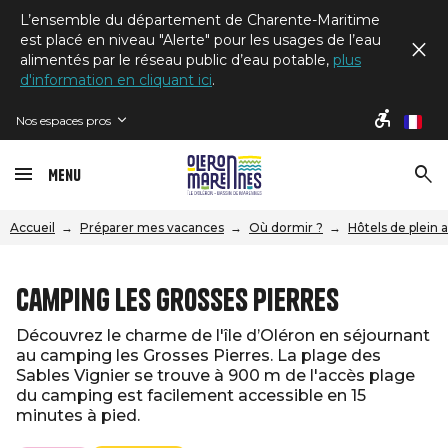
L’ensemble du département de Charente-Maritime
est placé en niveau "Alerte" pour les usages de l’eau
alimentés par le réseau public d’eau potable,
plus
d'information en cliquant ici
.
Nos espaces pros
fr
Menu
Accueil
Préparer mes vacances
Où dormir ?
Hôtels de plein 
Camping Les Grosses Pierres
Découvrez le charme de l'île d’Oléron en séjournant
au camping les Grosses Pierres. La plage des
Sables Vignier se trouve à 900 m de l'accès plage
du camping est facilement accessible en 15
minutes à pied.