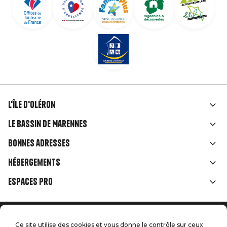
L'île d'Oléron
Liens
Le Bassin de Marennes
rubriques
Bonnes adresses
Hébergements
Espaces Pro
Accueil
Menu
Ce site utilise des cookies et vous donne le contrôle sur ceux