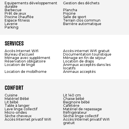
Equipements développement
Gestion des déchets
durable
Barbecue
Plancha
Prêt de jeux
Piscine
Piscine chauffée
Salle de sport
Espace fitness
Terrain clos commun
Laverie
Barrière automatique
Parking
Services
Accès Internet Wifi
Accès internet Wifi gratuit
Bureau d'accueil
Documentation touristique
Ménage avec supplément
Ménage en fin de séjour
Réservation obligatoire
Location de draps
Location de linge
Animaux acceptés dans les
locatifs
Location de mobilhome
Animaux acceptés
Confort
Cuisine
Lit 140 cm
Matériel Bébé
Chaise bébé
Lit bébé
Baignoire bébé
Table à langer
Cafetière
Lave linge collectif
Matériel de repassage
Micro-ondes
Réfrigérateur
Sèche cheveux
Sèche linge collectif
Accès Internet privatif Wifi
Accès Internet privatif Wifi
gratuit