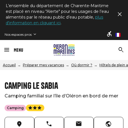
L’ensemble du département de Charente-Maritime
est placé en niveau "Alerte" pour les usages de l’eau
alimentés par le réseau public d’eau potable,
plus
d'information en cliquant ici
.
Nos espaces pros
fr
Menu
Accueil
Préparer mes vacances
Où dormir ?
Hôtels de plein 
Camping le Sabia
Camping familial sur l’île d’Oléron en bord de mer
Camping