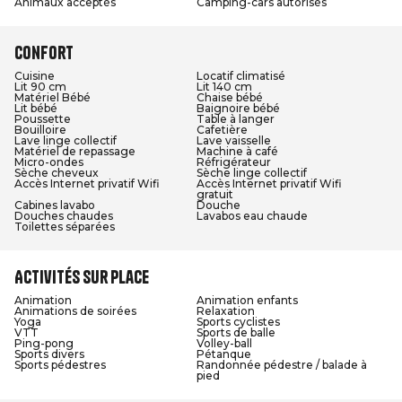
Animaux acceptés
Camping-cars autorisés
Confort
Cuisine
Locatif climatisé
Lit 90 cm
Lit 140 cm
Matériel Bébé
Chaise bébé
Lit bébé
Baignoire bébé
Poussette
Table à langer
Bouilloire
Cafetière
Lave linge collectif
Lave vaisselle
Matériel de repassage
Machine à café
Micro-ondes
Réfrigérateur
Sèche cheveux
Sèche linge collectif
Accès Internet privatif Wifi
Accès Internet privatif Wifi
gratuit
Cabines lavabo
Douche
Douches chaudes
Lavabos eau chaude
Toilettes séparées
Activités sur place
Animation
Animation enfants
Animations de soirées
Relaxation
Yoga
Sports cyclistes
VTT
Sports de balle
Ping-pong
Volley-ball
Sports divers
Pétanque
Sports pédestres
Randonnée pédestre / balade à
pied