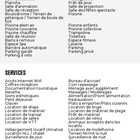
Plancha
Prêt de jeux
Salle d'animation
Salle de projection
Salle de réception
Salle des fêtes-spectacle
Boulodrome / Terrain de
Piscine
pétanque / Terrain de boule de
fort
Piscine plein air
Piscine enfants
Piscine couverte
Piscine collective
Piscine chauffée
Trampoline
Salle de réunion
Toilettes
Bains à remous
Espace fitness
Espace Spa
Laverie
Barrière automatique
Parking
Parking gardé
Parking privé
Parking à vélo
Services
Accès Internet Wifi
Bureau d'accueil
Coffres réception
Coin repassage
Documentation touristique
Ménage avec supplément
Navette
Massages / Modelages
Soins esthétiques
Alimentation/Point alimentation
Petit déjeuner
Restauration
Glacier
Plats à emporter/Plats cuisinés
Location de draps
Location de linge
Location de matériel
Location de matériel de plage
Location de transat
Prêt de matériel
Location de salles
Location de vélos
Location de VTT
Animaux acceptés dans les
locatifs
Hébergement locatif climatisé
Location de mobilhome
Location HLL / chalet
Terrain fermé la nuit
Surveillance de jour
Surveillance de nuit