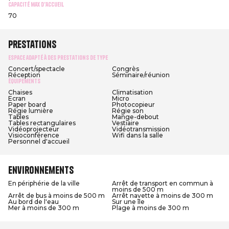
Capacité max d'accueil
70
Prestations
Espace adapté à des prestations de type
Concert/spectacle
Congrès
Réception
Séminaire/réunion
Équipements
Chaises
Climatisation
Ecran
Micro
Paper board
Photocopieur
Régie lumière
Régie son
Tables
Mange-debout
Tables rectangulaires
Vestiaire
Vidéoprojecteur
Vidéotransmission
Visioconférence
Wifi dans la salle
Personnel d'accueil
Environnements
En périphérie de la ville
Arrêt de transport en commun à
moins de 500 m
Arrêt de bus à moins de 500 m
Arrêt navette à moins de 300 m
Au bord de l'eau
Sur une île
Mer à moins de 300 m
Plage à moins de 300 m