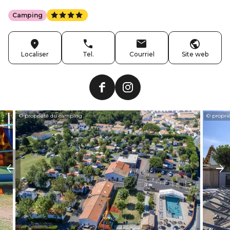
Camping
Localiser
Tel.
Courriel
Site web
© propriété du camping
© propri