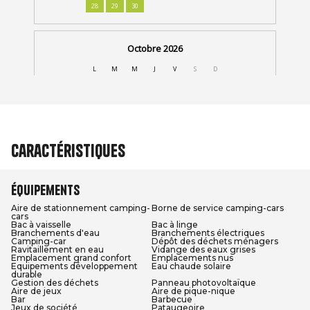
Caractéristiques
Équipements
Aire de stationnement camping-
Borne de service camping-cars
cars
Bac à vaisselle
Bac à linge
Branchements d'eau
Branchements électriques
Camping-car
Dépôt des déchets ménagers
Ravitaillement en eau
Vidange des eaux grises
Emplacement grand confort
Emplacements nus
Equipements développement
Eau chaude solaire
durable
Gestion des déchets
Panneau photovoltaïque
Aire de jeux
Aire de pique-nique
Bar
Barbecue
Jeux de société
Pataugeoire