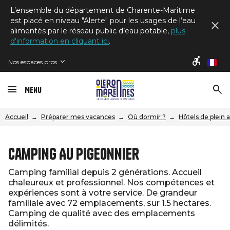
L’ensemble du département de Charente-Maritime
est placé en niveau "Alerte" pour les usages de l’eau
alimentés par le réseau public d’eau potable,
plus
d'information en cliquant ici
.
Nos espaces pros
fr
Menu
Accueil
Préparer mes vacances
Où dormir ?
Hôtels de plein 
Camping Au Pigeonnier
Camping familial depuis 2 générations. Accueil
chaleureux et professionnel. Nos compétences et
expériences sont à votre service. De grandeur
familiale avec 72 emplacements, sur 1.5 hectares.
Camping de qualité avec des emplacements
délimités.