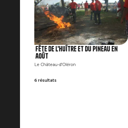
Fête de l'huître et du Pineau en
août
Le Château-d'Oléron
6 résultats