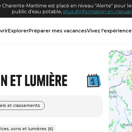
harente-Maritime est placé en niveau "Alerte" pour les
public d’eau potable,
plus d'information en cliquant
rir
Explorer
Préparer mes vacances
Vivez l'expérience 
on et lumière
els et classements
fices, sons et lumières (6)