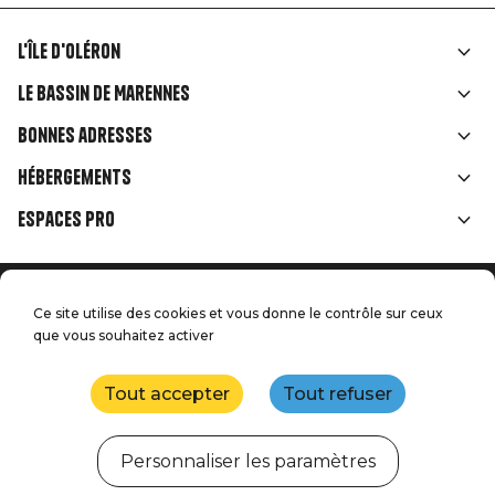
L'île d'Oléron
Liens
Le Bassin de Marennes
rubriques
Bonnes adresses
Hébergements
Espaces Pro
Accueil
Menu
Ce site utilise des cookies et vous donne le contrôle sur ceux
Mentions légales
Presse
que vous souhaitez activer
Pied
Handitourisme
Nos engagements qualité
Nous contacter
de
Tout accepter
Tout refuser
Plan du site
Réalisation : StudioJuillet
page
Personnaliser les paramètres