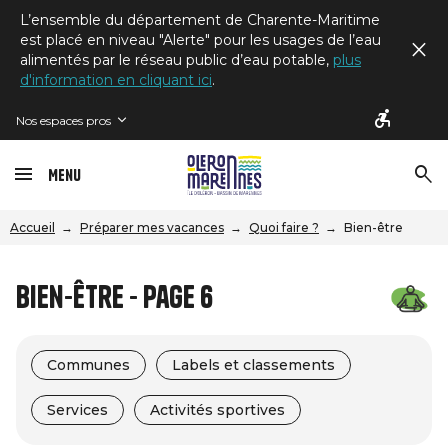
L’ensemble du département de Charente-Maritime
est placé en niveau "Alerte" pour les usages de l’eau
alimentés par le réseau public d’eau potable,
plus
d'information en cliquant ici
.
Nos espaces pros
Menu
Accueil
Préparer mes vacances
Quoi faire ?
Bien-être
Bien-être - Page 6
Communes
Labels et classements
Services
Activités sportives