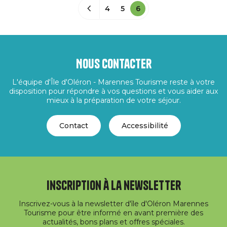
4
5
6
Nous contacter
L'équipe d'Île d'Oléron - Marennes Tourisme reste à votre
disposition pour répondre à vos questions et vous aider aux
mieux à la préparation de votre séjour.
Contact
Accessibilité
Inscription à la newsletter
Inscrivez-vous à la newsletter d'île d'Oléron Marennes
Tourisme pour être informé en avant première des
actualités, bons plans et offres spéciales.