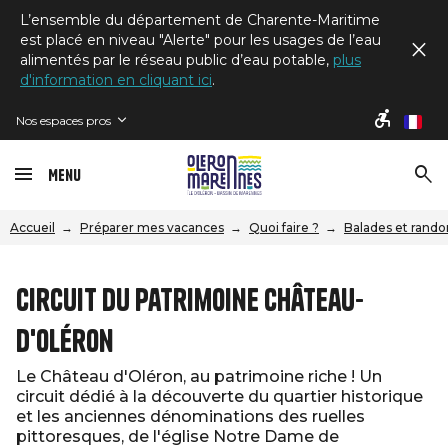
L’ensemble du département de Charente-Maritime
est placé en niveau "Alerte" pour les usages de l’eau
alimentés par le réseau public d’eau potable,
plus
d'information en cliquant ici
.
Nos espaces pros
fr
Menu
Accueil
Préparer mes vacances
Quoi faire ?
Balades et rand
Circuit du patrimoine Château-
d'Oléron
Le Château d'Oléron, au patrimoine riche ! Un
circuit dédié à la découverte du quartier historique
et les anciennes dénominations des ruelles
pittoresques, de l'église Notre Dame de